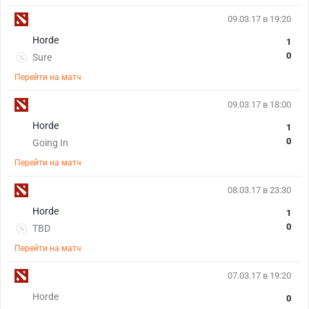
09.03.17 в 19:20
Horde
1
0
Sure
Перейти на матч
09.03.17 в 18:00
Horde
1
0
Going In
Перейти на матч
08.03.17 в 23:30
Horde
1
0
TBD
Перейти на матч
07.03.17 в 19:20
Horde
0