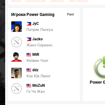
Игроки Power Gaming
Ранг
JyC
Патрик Паскуа
Jacko
Жако Сориано
MtR
Келвин Чонг
ddz
Кок Юи Лионг
Power 
MoZuN
Го Чо Жан