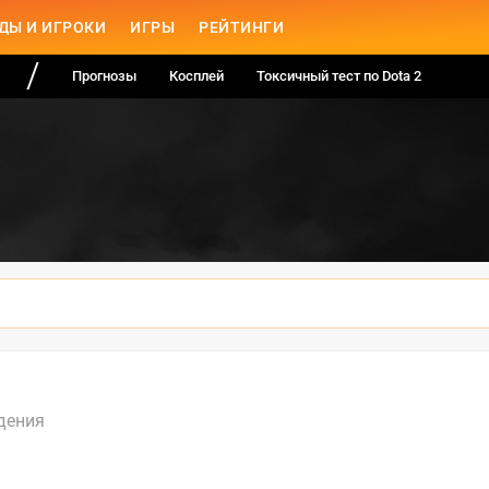
ДЫ И ИГРОКИ
ИГРЫ
РЕЙТИНГИ
Прогнозы
Косплей
Токсичный тест по Dota 2
дения