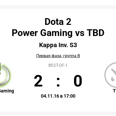
Dota 2
Power Gaming vs TBD
Kappa Inv. S3
Первая фаза, группа B
BEST-OF-1
2
:
0
Gaming
T
04.11.16 в 17:00