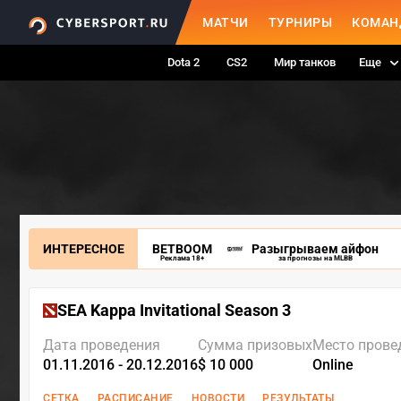
МАТЧИ
ТУРНИРЫ
КОМАН
Dota 2
CS2
Мир танков
Еще
ИНТЕРЕСНОЕ
BETBOOM
Разыгрываем айфон
Реклама 18+
за прогнозы на MLBB
SEA Kappa Invitational Season 3
Дата проведения
Сумма призовых
Место прове
01.11.2016 - 20.12.2016
$ 10 000
Online
СЕТКА
РАСПИСАНИЕ
НОВОСТИ
РЕЗУЛЬТАТЫ