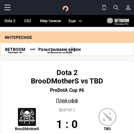
Dota 2
CS2
Мир танков
Еще
ИНТЕРЕСНОЕ
BETBOOM
Разыгрываем айфон
Реклама 18+
за прогнозы на MLBB
Dota 2
BrooDMotherS vs TBD
ProDotA Cup #6
Плей-офф
BEST-OF-1
1
:
0
BrooDMotherS
TBD