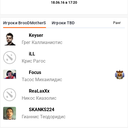
18.06.16 в 17:20
Игроки BrooDMotherS
Игроки TBD
Ранг
Keyser
Грег Каллианиотис
iLL
Крис Рагос
Focus
392
Тасос Михаилидис
ReaLaxXx
Никос Киазолис
SKANKS224
Гианнис Теодоридис