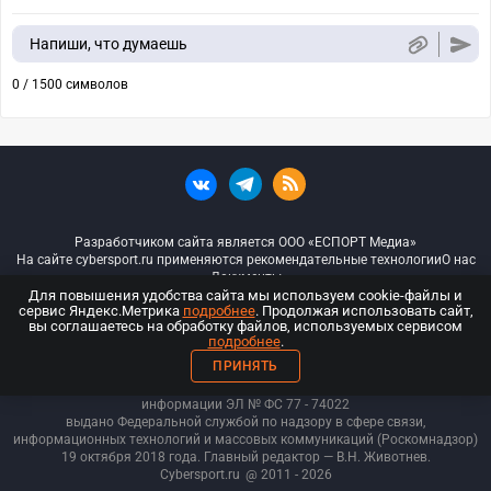
Напиши, что думаешь
0 / 1500 символов
Разработчиком сайта является ООО «ЕСПОРТ Медиа»
На сайте cybersport.ru применяются рекомендательные технологии
О нас
Документы
Для повышения удобства сайта мы используем cookie-файлы и
сервис Яндекс.Метрика
подробнее
. Продолжая использовать сайт,
© ООО «Киберспорт.ру» — Все права защищены
вы соглашаетесь на обработку файлов, используемых сервисом
подробнее
.
18+
ПРИНЯТЬ
ООО «Киберспорт.ру». Свидетельство о регистрации средств массовой
информации ЭЛ № ФС 77 - 74
022
выдано Федеральной службой по надзору в сфере связи,
информационных технологий и массовых коммуникаций (Роскомнадзор)
19 октября 2018 года. Главный редактор — В.Н. Животнев.
Cybersport.ru
@ 2011 - 2026