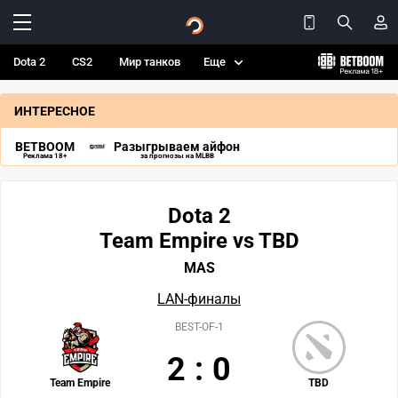
Dota 2
CS2
Мир танков
Еще
ИНТЕРЕСНОЕ
BETBOOM
Разыгрываем айфон
Реклама 18+
за прогнозы на MLBB
Dota 2
Team Empire vs TBD
MAS
LAN-финалы
BEST-OF-1
2
:
0
Team Empire
TBD