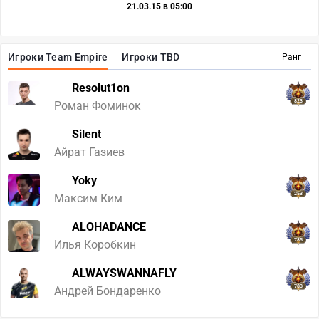
21.03.15 в 05:00
Игроки Team Empire
Игроки TBD
Ранг
Resolut1on
823
Роман Фоминок
Silent
35
Айрат Газиев
Yoky
253
Максим Ким
ALOHADANCE
785
Илья Коробкин
ALWAYSWANNAFLY
783
Андрей Бондаренко