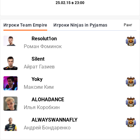
25.02.15 в 23:00
Игроки Team Empire
Игроки Ninjas in Pyjamas
Ранг
Resolut1on
823
Роман Фоминок
Silent
35
Айрат Газиев
Yoky
253
Максим Ким
ALOHADANCE
785
Илья Коробкин
ALWAYSWANNAFLY
814
Андрей Бондаренко