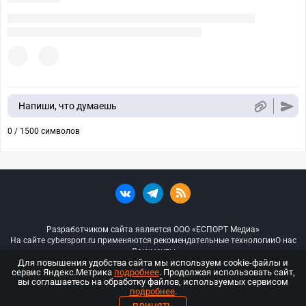
Напиши, что думаешь
0 / 1500 символов
Разработчиком сайта является ООО «ЕСПОРТ Медиа»
На сайте cybersport.ru применяются рекомендательные технологии
О нас
Документы
Для повышения удобства сайта мы используем cookie-файлы и
сервис Яндекс.Метрика
подробнее
. Продолжая использовать сайт,
© ООО «Киберспорт.ру» — Все права защищены
вы соглашаетесь на обработку файлов, используемых сервисом
подробнее
.
18+