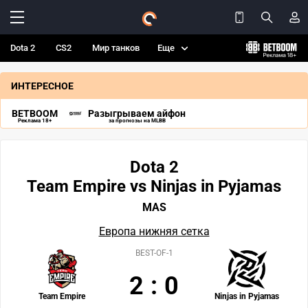
Dota 2
CS2
Мир танков
Еще
ИНТЕРЕСНОЕ
BETBOOM
Разыгрываем айфон
Реклама 18+
за прогнозы на MLBB
Dota 2
Team Empire vs Ninjas in Pyjamas
MAS
Европа нижняя сетка
BEST-OF-1
2
:
0
Team Empire
Ninjas in Pyjamas