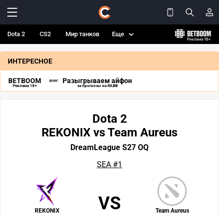
Dota 2
CS2
Мир танков
Еще
ИНТЕРЕСНОЕ
BETBOOM
Разыгрываем айфон
Реклама 18+
за прогнозы на MLBB
Dota 2
REKONIX vs Team Aureus
DreamLeague S27 OQ
SEA #1
VS
REKONIX
Team Aureus