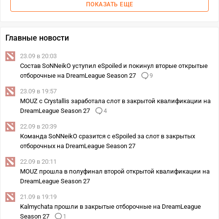
ПОКАЗАТЬ ЕЩЕ
Главные новости
23.09 в 20:03
Состав SoNNeikO уступил eSpoiled и покинул вторые открытые
отборочные на DreamLeague Season 27
9
23.09 в 19:57
MOUZ с Crystallis заработала слот в закрытой квалификации на
DreamLeague Season 27
4
22.09 в 20:39
Команда SoNNeikO сразится с eSpoiled за слот в закрытых
отборочных на DreamLeague Season 27
22.09 в 20:11
MOUZ прошла в полуфинал второй открытой квалификации на
DreamLeague Season 27
21.09 в 19:19
Kalmychata прошли в закрытые отборочные на DreamLeague
Season 27
1