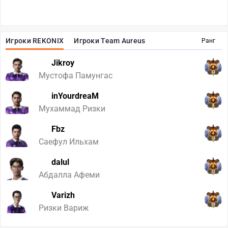
Игроки REKONIX
Игроки Team Aureus
Ранг
Jikroy
33
Мустофа Памунгас
inYourdreaM
8
Мухаммад Ризки
Fbz
18
Саефул Ильхам
dalul
22
Абдалла Афеми
Varizh
59
Ризки Вариж