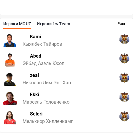
Игроки MOUZ
Игроки 1w Team
Ранг
Kami
85
Кыялбек Тайиров
Abed
18
Эйбэд Азэль Юсоп
zeal
12
Николас Лим Энг Хан
Ekki
103
Марсель Головиенко
Seleri
393
Мельхиор Хилленкамп