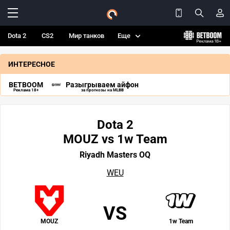
Dota 2
CS2
Мир танков
Еще
ИНТЕРЕСНОЕ
BETBOOM
Разыгрываем айфон
Реклама 18+
за прогнозы на MLBB
Dota 2
MOUZ vs 1w Team
Riyadh Masters OQ
WEU
VS
MOUZ
1w Team