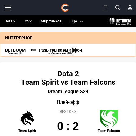
Dota 2
CS2
Мир танков
Еще
ИНТЕРЕСНОЕ
BETBOOM
Разыгрываем айфон
Реклама 18+
за прогнозы на MLBB
Dota 2
Team Spirit vs Team Falcons
DreamLeague S24
Плей-офф
BEST-OF-3
0
:
2
Team Spirit
Team Falcons