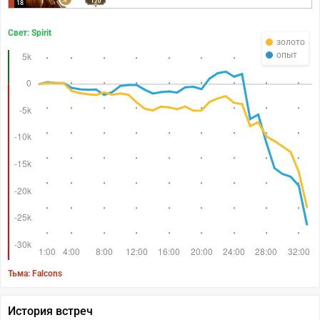
170
18
Свет: Spirit
золото
опыт
Тьма: Falcons
История встреч