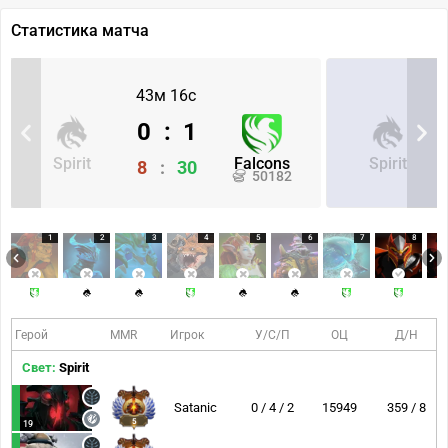
Статистика матча
43м 16с
0
:
1
Spirit
Falcons
Spirit
8
:
30
50182
1
2
3
4
5
6
7
8
Герой
MMR
Игрок
У/С/П
ОЦ
Д/Н
Свет:
Spirit
Satanic
0 / 4 / 2
15949
359 / 8
5
19