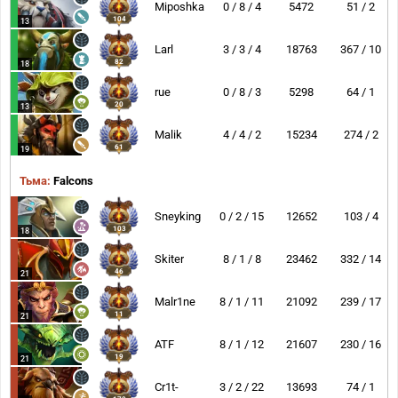
Miposhka
0 / 8 / 4
5472
51 / 2
104
13
Larl
3 / 3 / 4
18763
367 / 10
82
18
rue
0 / 8 / 3
5298
64 / 1
20
13
Malik
4 / 4 / 2
15234
274 / 2
61
19
Тьма:
Falcons
Sneyking
0 / 2 / 15
12652
103 / 4
103
18
Skiter
8 / 1 / 8
23462
332 / 14
46
21
Malr1ne
8 / 1 / 11
21092
239 / 17
11
21
ATF
8 / 1 / 12
21607
230 / 16
19
21
Cr1t-
3 / 2 / 22
13693
74 / 1