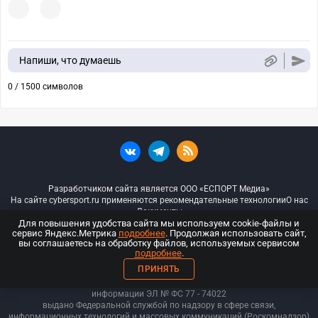
Напиши, что думаешь
0 / 1500 символов
Разработчиком сайта является ООО «ЕСПОРТ Медиа»
На сайте cybersport.ru применяются рекомендательные технологии
О нас
Документы
Для повышения удобства сайта мы используем cookie-файлы и
сервис Яндекс.Метрика
подробнее
. Продолжая использовать сайт,
© ООО «Киберспорт.ру» — Все права защищены
вы соглашаетесь на обработку файлов, используемых сервисом
подробнее
.
18+
ПРИНЯТЬ
ООО «Киберспорт.ру». Свидетельство о регистрации средств массовой
информации ЭЛ № ФС 77 - 74
022
выдано Федеральной службой по надзору в сфере связи,
информационных технологий и массовых коммуникаций (Роскомнадзор)