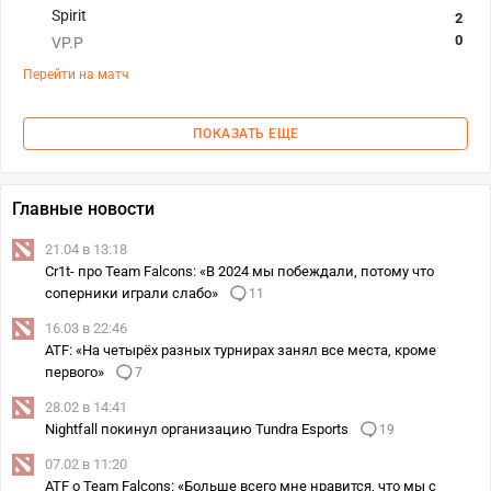
Spirit
2
0
VP.P
Перейти на матч
ПОКАЗАТЬ ЕЩЕ
Главные новости
21.04 в 13:18
Cr1t- про Team Falcons: «В 2024 мы побеждали, потому что
соперники играли слабо»
11
16.03 в 22:46
ATF: «На четырёх разных турнирах занял все места, кроме
первого»
7
28.02 в 14:41
Nightfall покинул организацию Tundra Esports
19
07.02 в 11:20
ATF о Team Falcons: «Больше всего мне нравится, что мы с