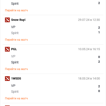
2
Spirit
Перейти на матч
Snow Ruyi
29.07.24 в 12:30
VP
2
1
Spirit
Перейти на матч
PGL
10.05.24 в 16:15
VP
0
2
Spirit
Перейти на матч
1WSDS
18.03.24 в 14:00
VP
2
0
Spirit
Перейти на матч