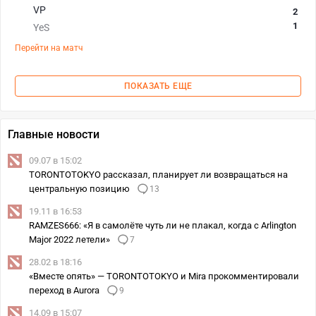
VP
2
1
YeS
Перейти на матч
ПОКАЗАТЬ ЕЩЕ
Главные новости
09.07 в 15:02
TORONTOTOKYO рассказал, планирует ли возвращаться на
центральную позицию
13
19.11 в 16:53
RAMZES666: «Я в самолёте чуть ли не плакал, когда с Arlington
Major 2022 летели»
7
28.02 в 18:16
«Вместе опять» — TORONTOTOKYO и Mira прокомментировали
переход в Aurora
9
14.09 в 15:07