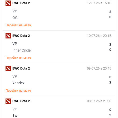
EWC Dota 2
12.07.26 в 15:10
VP
2
0
OG
Перейти на матч
EWC Dota 2
10.07.26 в 20:15
VP
2
0
Inner Circle
Перейти на матч
EWC Dota 2
09.07.26 в 20:45
VP
0
2
Yandex
Перейти на матч
EWC Dota 2
08.07.26 в 21:30
VP
0
2
1w