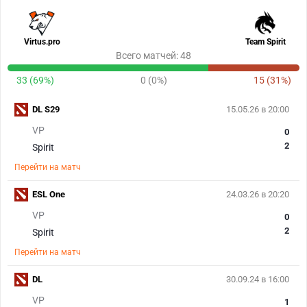
Virtus.pro
Team Spirit
Всего матчей: 48
33 (69%)
0 (0%)
15 (31%)
DL S29
15.05.26 в 20:00
VP
0
2
Spirit
Перейти на матч
ESL One
24.03.26 в 20:20
VP
0
2
Spirit
Перейти на матч
DL
30.09.24 в 16:00
VP
1