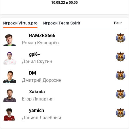
10.08.22 в 00:00
Игроки Virtus.pro
Игроки Team Spirit
Ранг
RAMZES666
548
Роман Кушнарёв
gpK~
32
Данил Скутин
DM
22
Дмитрий Дорохин
Xakoda
167
Егор Липартия
yamich
128
Даниял Лазебный