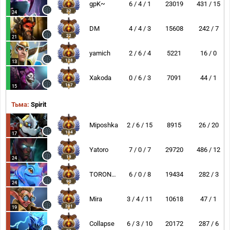
gpK~
6 / 4 / 1
23019
431 / 15
32
24
DM
4 / 4 / 3
15608
242 / 7
22
21
yamich
2 / 6 / 4
5221
16 / 0
128
13
Xakoda
0 / 6 / 3
7091
44 / 1
167
15
Тьма:
Spirit
Miposhka
2 / 6 / 15
8915
26 / 20
104
17
Yatoro
7 / 0 / 7
29720
486 / 12
19
24
TORONTOTOKYO
6 / 0 / 8
19434
282 / 3
90
24
Mira
3 / 4 / 11
10618
47 / 1
201
19
Collapse
6 / 3 / 10
20172
287 / 6