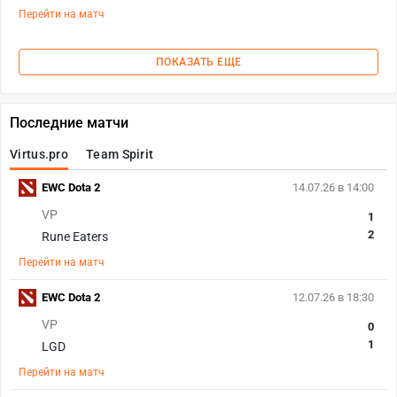
Перейти на матч
ПОКАЗАТЬ ЕЩЕ
Последние матчи
Virtus.pro
Team Spirit
EWC Dota 2
14.07.26 в 14:00
VP
1
2
Rune Eaters
Перейти на матч
EWC Dota 2
12.07.26 в 18:30
VP
0
1
LGD
Перейти на матч