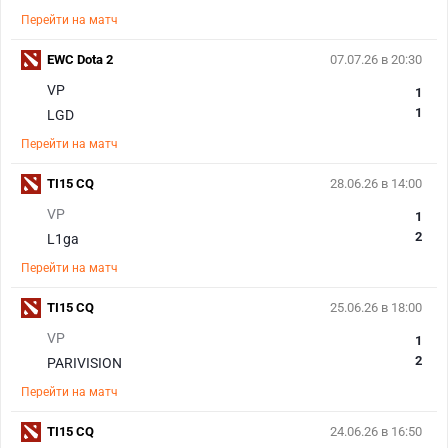
Перейти на матч
EWC Dota 2
07.07.26 в 20:30
VP
1
1
LGD
Перейти на матч
TI15 CQ
28.06.26 в 14:00
VP
1
2
L1ga
Перейти на матч
TI15 CQ
25.06.26 в 18:00
VP
1
2
PARIVISION
Перейти на матч
TI15 CQ
24.06.26 в 16:50