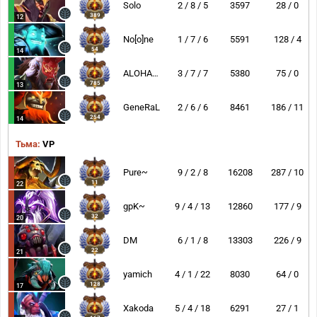
Solo
2 / 8 / 5
3597
28 / 0
389
12
No[o]ne
1 / 7 / 6
5591
128 / 4
54
14
ALOHADANCE
3 / 7 / 7
5380
75 / 0
785
13
GeneRaL
2 / 6 / 6
8461
186 / 11
254
14
Тьма:
VP
Pure~
9 / 2 / 8
16208
287 / 10
11
22
gpK~
9 / 4 / 13
12860
177 / 9
32
20
DM
6 / 1 / 8
13303
226 / 9
22
21
yamich
4 / 1 / 22
8030
64 / 0
128
17
Xakoda
5 / 4 / 18
6291
27 / 1