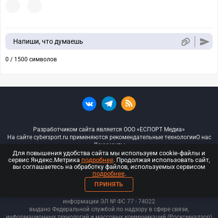
Напиши, что думаешь
0 / 1500 символов
Разработчиком сайта является ООО «ЕСПОРТ Медиа»
На сайте cybersport.ru применяются рекомендательные технологии
О нас
Документы
Для повышения удобства сайта мы используем cookie-файлы и
сервис Яндекс.Метрика
подробнее
. Продолжая использовать сайт,
© ООО «Киберспорт.ру» — Все права защищены
вы соглашаетесь на обработку файлов, используемых сервисом
подробнее
.
18+
ПРИНЯТЬ
ООО «Киберспорт.ру». Свидетельство о регистрации средств массовой
информации ЭЛ № ФС 77 - 74
022
выдано Федеральной службой по надзору в сфере связи,
информационных технологий и массовых коммуникаций (Роскомнадзор)