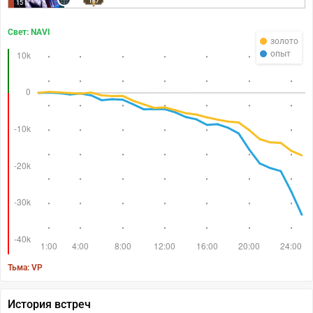
167
15
Свет: NAVI
золото
опыт
Тьма: VP
История встреч