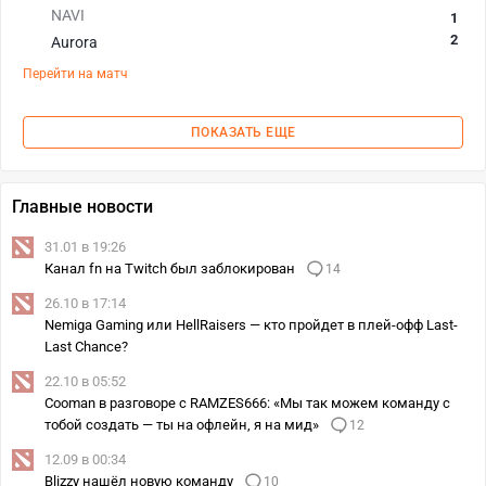
NAVI
1
2
Aurora
Перейти на матч
ПОКАЗАТЬ ЕЩЕ
Главные новости
31.01 в 19:26
Канал fn на Twitch был заблокирован
14
26.10 в 17:14
Nemiga Gaming или HellRaisers — кто пройдет в плей-офф Last-
Last Chance?
22.10 в 05:52
Cooman в разговоре с RAMZES666: «Мы так можем команду с
тобой создать — ты на офлейн, я на мид»
12
12.09 в 00:34
Blizzy нашёл новую команду
10