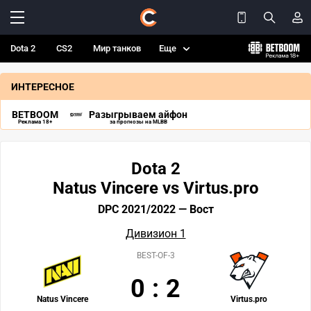
Dota 2
CS2
Мир танков
Еще
ИНТЕРЕСНОЕ
BETBOOM
Разыгрываем айфон
Реклама 18+
за прогнозы на MLBB
Dota 2
Natus Vincere vs Virtus.pro
DPC 2021/2022 — Вост
Дивизион 1
BEST-OF-3
0
:
2
Natus Vincere
Virtus.pro