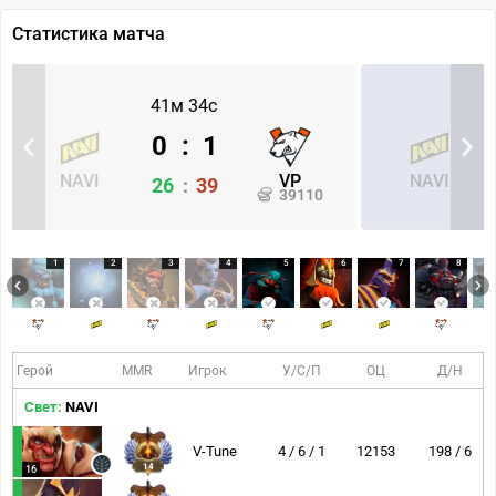
Статистика матча
41м 34с
0
:
1
NAVI
VP
NAVI
26
:
39
39110
1
2
3
4
5
6
7
8
Герой
MMR
Игрок
У/С/П
ОЦ
Д/Н
Свет:
NAVI
V-Tune
4 / 6 / 1
12153
198 / 6
14
16