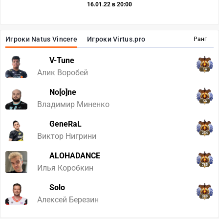
16.01.22 в 20:00
Игроки Natus Vincere
Игроки Virtus.pro
Ранг
V-Tune
14
Алик Воробей
No[o]ne
54
Владимир Миненко
GeneRaL
254
Виктор Нигрини
ALOHADANCE
785
Илья Коробкин
Solo
389
Алексей Березин