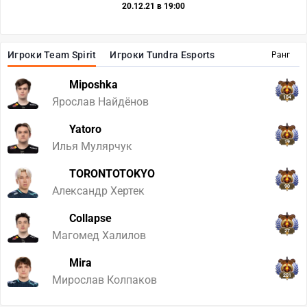
20.12.21 в 19:00
Игроки Team Spirit
Игроки Tundra Esports
Ранг
Miposhka
104
Ярослав Найдёнов
Yatoro
19
Илья Мулярчук
TORONTOTOKYO
90
Александр Хертек
Collapse
27
Магомед Халилов
Mira
201
Мирослав Колпаков