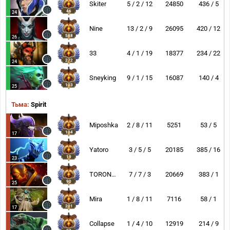
Skiter
5 / 2 / 12
24850
436 / 5
46
24
Nine
13 / 2 / 9
26095
420 / 12
588
26
33
4 / 1 / 19
18377
234 / 22
272
24
Sneyking
9 / 1 / 15
16087
140 / 4
103
25
Тьма:
Spirit
Miposhka
2 / 8 / 11
5251
53 / 5
104
17
Yatoro
3 / 5 / 5
20185
385 / 16
19
23
TORONTOTOKYO
7 / 7 / 3
20669
383 / 1
90
25
Mira
1 / 8 / 11
7116
58 / 1
201
17
Collapse
1 / 4 / 10
12919
214 / 9