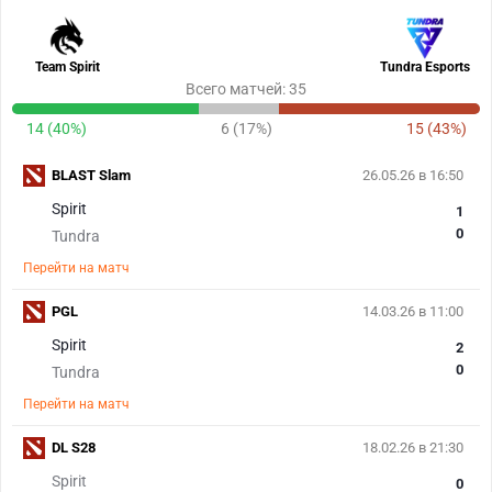
Team Spirit
Tundra Esports
Всего матчей: 35
14 (40%)
6 (17%)
15 (43%)
BLAST Slam
26.05.26 в 16:50
Spirit
1
0
Tundra
Перейти на матч
PGL
14.03.26 в 11:00
Spirit
2
0
Tundra
Перейти на матч
DL S28
18.02.26 в 21:30
Spirit
0