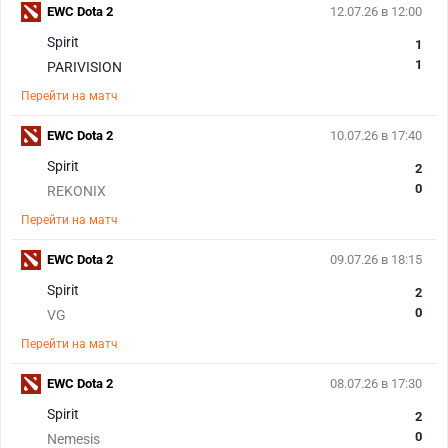
EWC Dota 2
12.07.26 в 12:00
Spirit
1
1
PARIVISION
Перейти на матч
EWC Dota 2
10.07.26 в 17:40
Spirit
2
0
REKONIX
Перейти на матч
EWC Dota 2
09.07.26 в 18:15
Spirit
2
0
VG
Перейти на матч
EWC Dota 2
08.07.26 в 17:30
Spirit
2
0
Nemesis