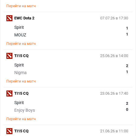
Перейти на матч
EWC Dota 2
07.07.26 в 17:30
Spirit
1
1
MOUZ
Перейти на матч
TI15 CQ
25.06.26 в 14:00
Spirit
2
1
Nigma
Перейти на матч
TI15 CQ
23.06.26 в 17:40
Spirit
2
0
Enjoy Boys
Перейти на матч
TI15 CQ
21.06.26 в 11:00