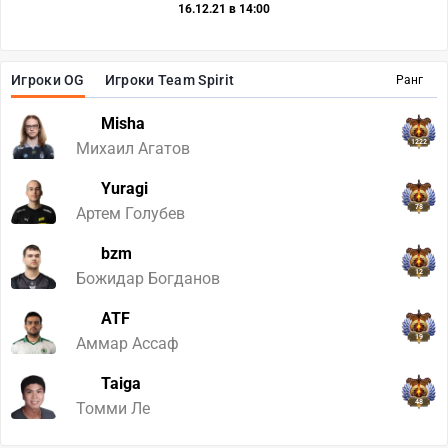
16.12.21 в 14:00
Игроки OG
Игроки Team Spirit
Ранг
Misha
1222
Михаил Агатов
Yuragi
78
Артем Голубев
bzm
12
Божидар Богданов
ATF
19
Аммар Ассаф
Taiga
48
Томми Ле