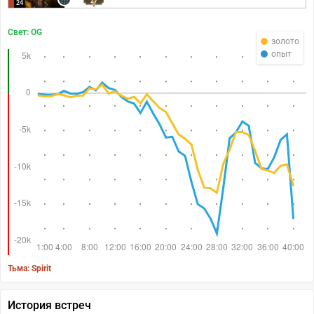
27
24
Свет: OG
золото
опыт
Тьма: Spirit
История встреч