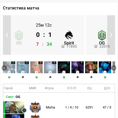
Статистика матча
25м 12с
0
:
1
OG
Spirit
OG
7
:
34
17845
22015
1
2
3
4
5
6
7
8
Герой
MMR
Игрок
У/С/П
ОЦ
Д/Н
Свет:
OG
Misha
1 / 4 / 10
6291
47 / 5
1222
15