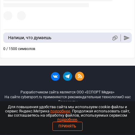
Напиши, что думаешь
0 / 1500 символов
Разработчиком сайта является ООО «ЕСПОРТ Медиа»
На сайте cybersport.ru применяются рекомендательные технологии
О нас
Документы
Для повышения удобства сайта мы используем cookie-файлы и
сервис Яндекс.Метрика
подробнее
. Продолжая использовать сайт,
© ООО «Киберспорт.ру» — Все права защищены
вы соглашаетесь на обработку файлов, используемых сервисом
подробнее
.
18+
ПРИНЯТЬ
ООО «Киберспорт.ру». Свидетельство о регистрации средств массовой