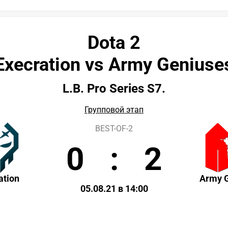
Dota 2
Execration vs Army Geniuse
L.B. Pro Series S7.
Групповой этап
BEST-OF-2
0
:
2
ation
Army 
05.08.21 в 14:00