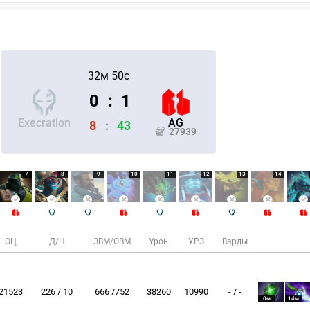
32м 50с
0
:
1
Execration
AG
8
:
43
27939
7
8
9
10
11
12
13
14
ОЦ
Д/Н
ЗВМ/ОВМ
Урон
УРЗ
Варды
21523
226 / 10
666 /752
38260
10990
- / -
0м
14м