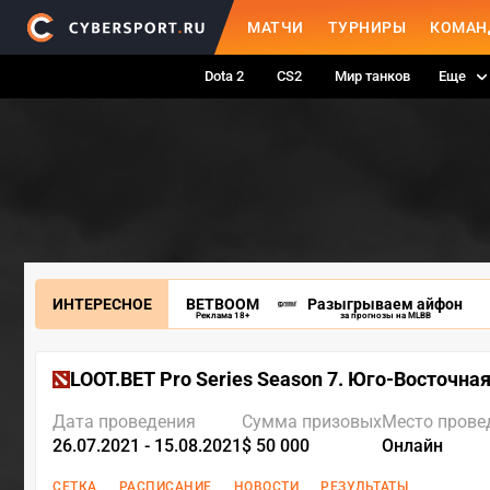
МАТЧИ
ТУРНИРЫ
КОМАН
Dota 2
CS2
Мир танков
Еще
ИНТЕРЕСНОЕ
BETBOOM
Разыгрываем айфон
Реклама 18+
за прогнозы на MLBB
LOOT.BET Pro Series Season 7. Юго-Восточна
Дата проведения
Сумма призовых
Место прове
26.07.2021 - 15.08.2021
$ 50 000
Онлайн
СЕТКА
РАСПИСАНИЕ
НОВОСТИ
РЕЗУЛЬТАТЫ