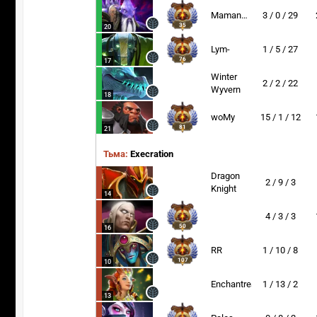
MamangDaya
3 / 0 / 29
35
20
Lym-
1 / 5 / 27
76
17
Winter
2 / 2 / 22
Wyvern
18
woMy
15 / 1 / 12
81
21
Тьма:
Execration
Dragon
2 / 9 / 3
Knight
14
4 / 3 / 3
50
16
RR
1 / 10 / 8
107
10
Enchantress
1 / 13 / 2
13