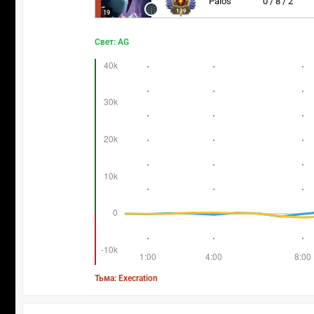
Palos
0 / 8 / 2
139
19
Свет: AG
Тьма: Execration