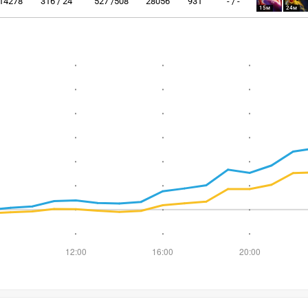
14278
316 / 24
527 /508
28056
931
- / -
15м
24м