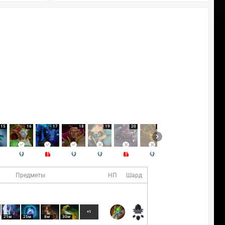
15
16
17
18
19
20
21
22
23
Предметы
НП
Шард
+1
21м
25м
8м
30м