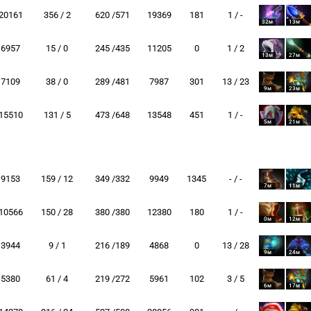
20161
356 / 2
620 /571
19369
181
1 / -
32м
13м
6957
15 / 0
245 /435
11205
0
1 / 2
13м
27м
7109
38 / 0
289 /481
7987
301
13 / 23
9м
23м
15510
131 / 5
473 /648
13548
451
1 / -
5м
21м
9153
159 / 12
349 /332
9949
1345
- / -
7м
11м
10566
150 / 28
380 /380
12380
180
1 / -
0м
12м
3944
9 / 1
216 /189
4868
0
13 / 28
9м
24м
5380
61 / 4
219 /272
5961
102
3 / 5
6м
17м