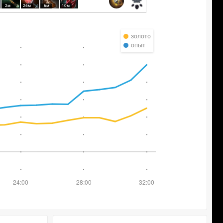
2м
26м
6м
10м
золото
опыт