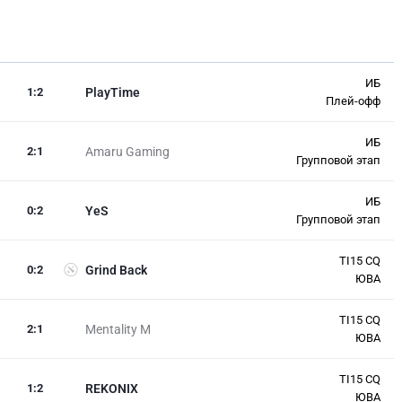
ИБ
1
:
2
PlayTime
Плей-офф
ИБ
2
:
1
Amaru Gaming
Групповой этап
ИБ
0
:
2
YeS
Групповой этап
TI15 CQ
0
:
2
Grind Back
ЮВА
TI15 CQ
2
:
1
Mentality M
ЮВА
TI15 CQ
1
:
2
REKONIX
ЮВА