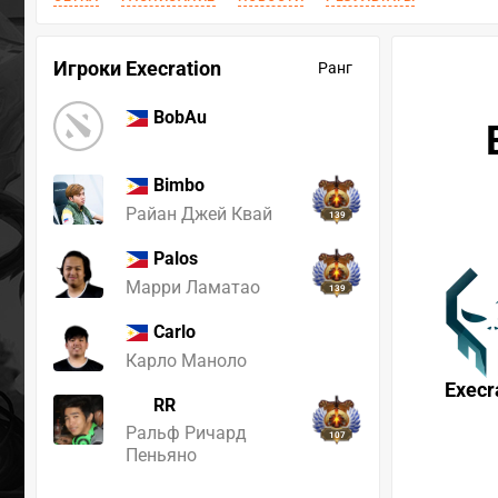
Игроки Execration
Ранг
BobAu
Bimbo
Райан Джей Квай
139
Palos
Марри Ламатао
139
Carlo
Карло Маноло
Execr
RR
Ральф Ричард
107
Пеньяно