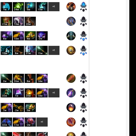
+1
1м
24м
5м
15м
21м
13м
28м
8м
10м
4м
-2м
+1
12м
8м
31м
15м
2м
26м
8м
14м
+1
32м
1м
20м
14м
7м
-2м
0м
+1
32м
11м
-2м