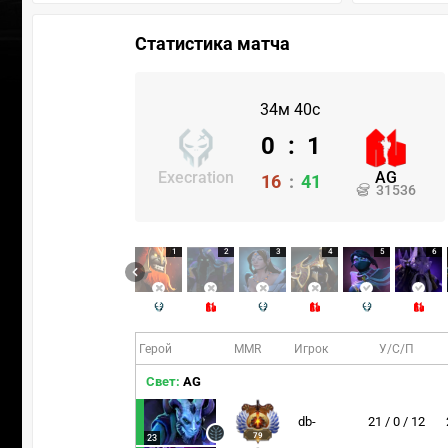
Статистика матча
34м 40с
0
:
1
Execration
AG
16
:
41
31536
1
2
3
4
5
6
Герой
MMR
Игрок
У/С/П
Свет:
AG
db-
21 / 0 / 12
79
23