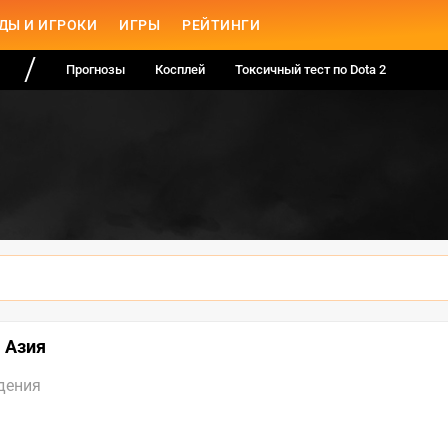
ДЫ И ИГРОКИ
ИГРЫ
РЕЙТИНГИ
Прогнозы
Косплей
Токсичный тест по Dota 2
я Азия
дения