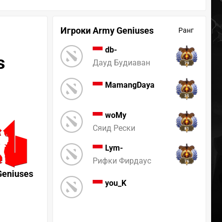
Игроки Army Geniuses
Ранг
db-
s
Дауд Будиаван
79
MamangDaya
35
woMy
Сяид Рески
81
Lym-
Рифки Фирдаус
76
Geniuses
you_K