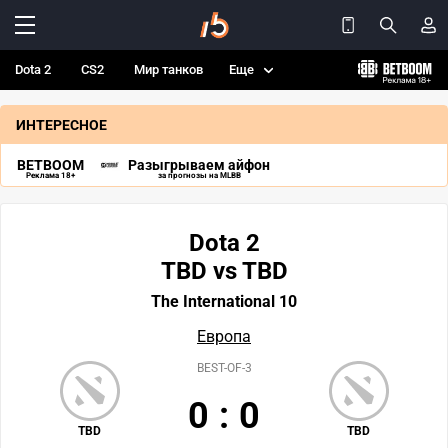
Dota 2
CS2
Мир танков
Еще
ИНТЕРЕСНОЕ
BETBOOM
Разыгрываем айфон
Реклама 18+
за прогнозы на MLBB
Dota 2
TBD vs TBD
The International 10
Европа
BEST-OF-3
0
:
0
TBD
TBD