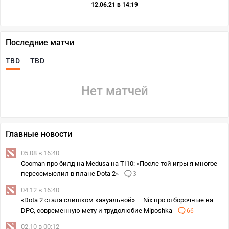
12.06.21 в 14:19
Последние матчи
TBD
TBD
Нет матчей
Главные новости
05.08 в 16:40
Cooman про билд на Medusa на TI10: «После той игры я многое
переосмыслил в плане Dota 2»
3
04.12 в 16:40
«Dota 2 стала слишком казуальной» — Nix про отборочные на
DPC, современную мету и трудолюбие Miposhka
66
02.10 в 00:12