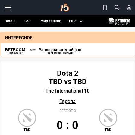
Dota 2
CS2
Мир танков
Еще
ИНТЕРЕСНОЕ
BETBOOM
Разыгрываем айфон
Реклама 18+
за прогнозы на MLBB
Dota 2
TBD vs TBD
The International 10
Европа
BEST-OF-3
0
:
0
TBD
TBD