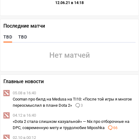
12.06.21 в 14:18
Последние матчи
TBD
TBD
Нет матчей
Главные новости
05.08 в 16:40
Cooman про билд на Medusa на TI10: «После той игры я многое
переосмыслил в плане Dota 2»
3
04.12 в 16:40
«Dota 2 стала слишком казуальной» — Nix про отборочные на
DPC, современную мету и трудолюбие Miposhka
66
02.10 в 00:12