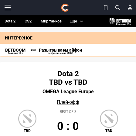
Dota 2
CS2
Мир танков
Еще
ИНТЕРЕСНОЕ
BETBOOM
Разыгрываем айфон
Реклама 18+
за прогнозы на MLBB
Dota 2
TBD vs TBD
OMEGA League Europe
Плей-офф
BEST-OF-3
0
:
0
TBD
TBD