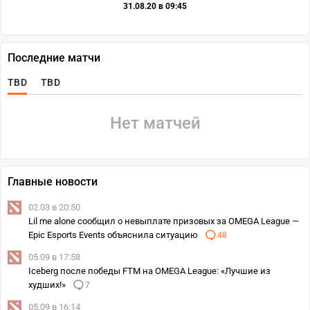
31.08.20 в 09:45
Последние матчи
TBD
TBD
Нет матчей
Главные новости
02.03 в 20:50
Lil me alone сообщил о невыплате призовых за OMEGA League —
Epic Esports Events объяснила ситуацию
48
05.09 в 17:58
Iceberg после победы FTM на OMEGA League: «Лучшие из
худших!»
7
05.09 в 16:14