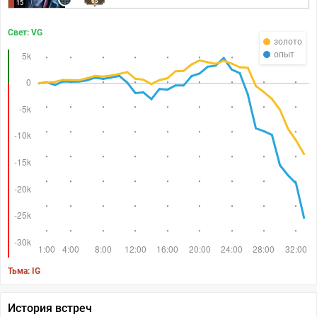
65
15
Свет: VG
золото
опыт
Тьма: IG
История встреч