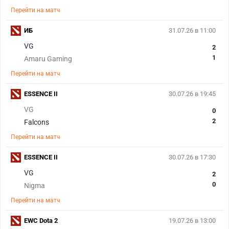
Перейти на матч
ИБ
31.07.26 в 11:00
VG
2
1
Amaru Gaming
Перейти на матч
ESSENCE II
30.07.26 в 19:45
VG
0
2
Falcons
Перейти на матч
ESSENCE II
30.07.26 в 17:30
VG
2
0
Nigma
Перейти на матч
EWC Dota 2
19.07.26 в 13:00