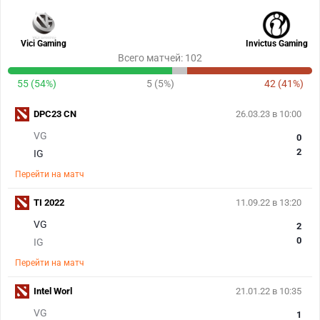
Vici Gaming
Invictus Gaming
Всего матчей: 102
55 (54%)
5 (5%)
42 (41%)
DPC23 CN
26.03.23 в 10:00
VG
0
2
IG
Перейти на матч
TI 2022
11.09.22 в 13:20
VG
2
0
IG
Перейти на матч
Intel Worl
21.01.22 в 10:35
VG
1