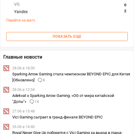
VG
0
2
Yandex
Перейти на матч
ПОКАЗАТЬ ЕЩЕ
Главные новости
28.06 в 18:00
Sparking Arrow Gaming стала чемпионом BEYOND EPIC для Китая
[Обновлено]
8
28.06 в 12:34
Adekvat о Sparking Arrow Gaming: «OG от мира китайской
"Доты"»
14
27.06 в 13:48
Vici Gaming сыграет в гранд-финале BEYOND EPIC
26.06 в 14:40
Royal Never Give Up поборется с Vici Gaming за выход в гранд-