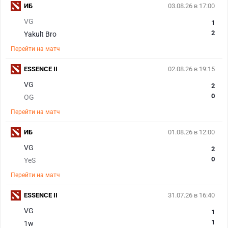
ИБ
03.08.26 в 17:00
VG
1
2
Yakult Bro
Перейти на матч
ESSENCE II
02.08.26 в 19:15
VG
2
0
OG
Перейти на матч
ИБ
01.08.26 в 12:00
VG
2
0
YeS
Перейти на матч
ESSENCE II
31.07.26 в 16:40
VG
1
1
1w