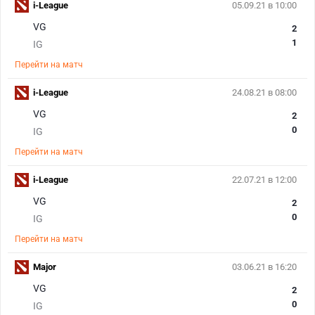
i-League
05.09.21 в 10:00
VG
2
1
IG
Перейти на матч
i-League
24.08.21 в 08:00
VG
2
0
IG
Перейти на матч
i-League
22.07.21 в 12:00
VG
2
0
IG
Перейти на матч
Major
03.06.21 в 16:20
VG
2
0
IG