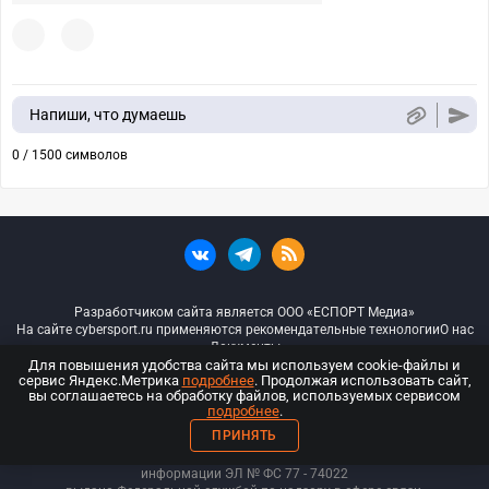
Напиши, что думаешь
0 / 1500 символов
Разработчиком сайта является ООО «ЕСПОРТ Медиа»
На сайте cybersport.ru применяются рекомендательные технологии
О нас
Документы
Для повышения удобства сайта мы используем cookie-файлы и
сервис Яндекс.Метрика
подробнее
. Продолжая использовать сайт,
© ООО «Киберспорт.ру» — Все права защищены
вы соглашаетесь на обработку файлов, используемых сервисом
подробнее
.
18+
ПРИНЯТЬ
ООО «Киберспорт.ру». Свидетельство о регистрации средств массовой
информации ЭЛ № ФС 77 - 74
022