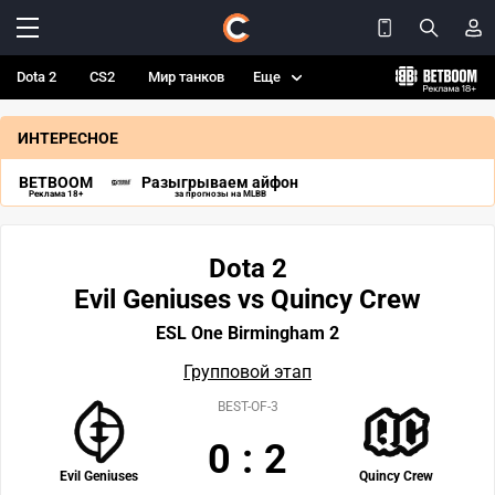
Dota 2
CS2
Мир танков
Еще
ИНТЕРЕСНОЕ
BETBOOM
Разыгрываем айфон
Реклама 18+
за прогнозы на MLBB
Dota 2
Evil Geniuses vs Quincy Crew
ESL One Birmingham 2
Групповой этап
BEST-OF-3
0
:
2
Evil Geniuses
Quincy Crew