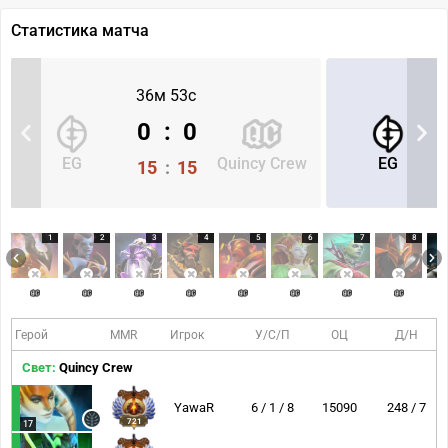
Статистика матча
36м 53с
0
:
0
EG
Quincy Crew
EG
15
:
15
1
2
3
4
5
6
7
8
Герой
MMR
Игрок
У/С/П
ОЦ
Д/Н
Свет:
Quincy Crew
YawaR
6 / 1 / 8
15090
248 / 7
721
17