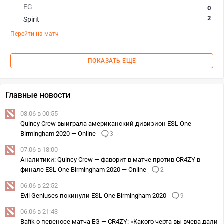
EG
0
2
Spirit
Перейти на матч
ПОКАЗАТЬ ЕЩЕ
Главные новости
08.06 в 00:55
Quincy Crew выиграла американский дивизион ESL One
Birmingham 2020 — Online
3
07.06 в 18:00
Аналитики: Quincy Crew — фаворит в матче против CR4ZY в
финале ESL One Birmingham 2020 — Online
2
06.06 в 22:52
Evil Geniuses покинули ESL One Birmingham 2020
9
06.06 в 21:43
Bafik о переносе матча EG — CR4ZY: «Какого черта вы вчера дали