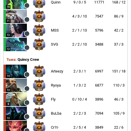
Quinn
9 / 0 / 5
11771
168 / 12
27
16
4 / 3 / 10
7547
86 / 9
115
11
MSS
2 / 1 / 13
5796
42 / 2
8
13
SVG
2 / 2 / 10
3488
37 / 3
57
12
Тьма:
Quincy Crew
Arteezy
2 / 3 / 1
6997
151 / 18
211
14
Ryoya
1 / 3 / 2
6877
110 / 3
1426
13
Fly
0 / 10 / 4
3896
46 / 3
95
8
BuLba
2 / 2 / 3
7094
105 / 9
198
13
Cr1t-
2 / 5 / 4
3849
22 / 6