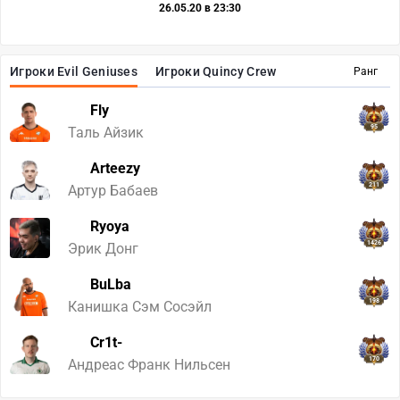
26.05.20 в 23:30
Игроки Evil Geniuses
Игроки Quincy Crew
Ранг
Fly
95
Таль Айзик
Arteezy
211
Артур Бабаев
Ryoya
1426
Эрик Донг
BuLba
198
Канишка Сэм Сосэйл
Cr1t-
170
Андреас Франк Нильсен