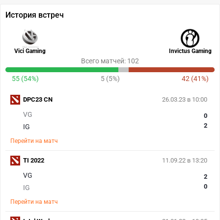
История встреч
Vici Gaming
Invictus Gaming
Всего матчей: 102
55 (54%)
5 (5%)
42 (41%)
DPC23 CN
26.03.23 в 10:00
VG
0
2
IG
Перейти на матч
TI 2022
11.09.22 в 13:20
VG
2
0
IG
Перейти на матч