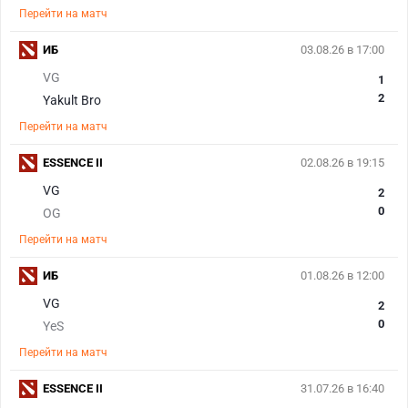
Перейти на матч
ИБ
03.08.26 в 17:00
VG
1
2
Yakult Bro
Перейти на матч
ESSENCE II
02.08.26 в 19:15
VG
2
0
OG
Перейти на матч
ИБ
01.08.26 в 12:00
VG
2
0
YeS
Перейти на матч
ESSENCE II
31.07.26 в 16:40