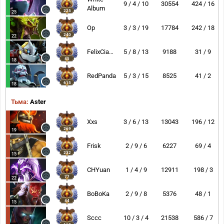
9 / 4 / 10
30554
424 / 16
Album
225
25
Op
3 / 3 / 19
17784
242 / 18
240
22
FelixCiaoBa
5 / 8 / 13
9188
31 / 9
45
18
RedPanda
5 / 3 / 15
8525
41 / 2
615
18
Тьма:
Aster
Xxs
3 / 6 / 13
13043
196 / 12
269
19
Frisk
2 / 9 / 6
6227
69 / 4
232
15
CHYuan
1 / 4 / 9
12911
198 / 3
77
22
BoBoKa
2 / 9 / 8
5376
48 / 1
44
15
Sccc
10 / 3 / 4
21538
586 / 7