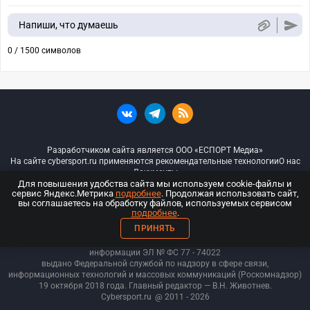
Напиши, что думаешь
0 / 1500 символов
Разработчиком сайта является ООО «ЕСПОРТ Медиа»
На сайте cybersport.ru применяются рекомендательные технологии
О нас
Документы
Для повышения удобства сайта мы используем cookie-файлы и
сервис Яндекс.Метрика
подробнее
. Продолжая использовать сайт,
© ООО «Киберспорт.ру» — Все права защищены
вы соглашаетесь на обработку файлов, используемых сервисом
подробнее
.
18+
ПРИНЯТЬ
ООО «Киберспорт.ру». Свидетельство о регистрации средств массовой
информации ЭЛ № ФС 77 - 74
022
выдано Федеральной службой по надзору в сфере связи,
информационных технологий и массовых коммуникаций (Роскомнадзор)
19 октября 2018 года. Главный редактор — В.Н. Животнев.
Cybersport.ru
@ 2011 - 2026