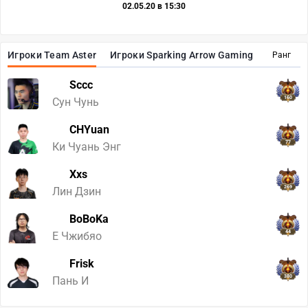
02.05.20 в 15:30
Игроки Team Aster
Игроки Sparking Arrow Gaming
Ранг
Sccc
160
Сун Чунь
CHYuan
77
Ки Чуань Энг
Xxs
269
Лин Дзин
BoBoKa
44
Е Чжибяо
Frisk
380
Пань И