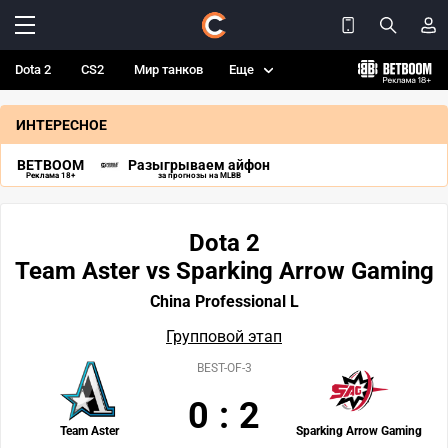
Dota 2
CS2
Мир танков
Еще
ИНТЕРЕСНОЕ
BETBOOM
Разыгрываем айфон
Реклама 18+
за прогнозы на MLBB
Dota 2
Team Aster vs Sparking Arrow Gaming
China Professional L
Групповой этап
BEST-OF-3
0
:
2
Team Aster
Sparking Arrow Gaming