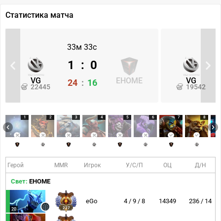
Статистика матча
33м 33с
1
:
0
VG
EHOME
VG
24
:
16
22445
19542
1
2
3
4
5
6
7
8
Герой
MMR
Игрок
У/С/П
ОЦ
Д/Н
Свет:
EHOME
eGo
4 / 9 / 8
14349
236 / 14
227
20