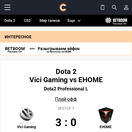
Dota 2
CS2
Мир танков
Еще
ИНТЕРЕСНОЕ
BETBOOM
Разыгрываем айфон
Реклама 18+
за прогнозы на MLBB
Dota 2
Vici Gaming vs EHOME
Dota2 Professional L
Плей-офф
BEST-OF-5
3
:
0
Vici Gaming
EHOME