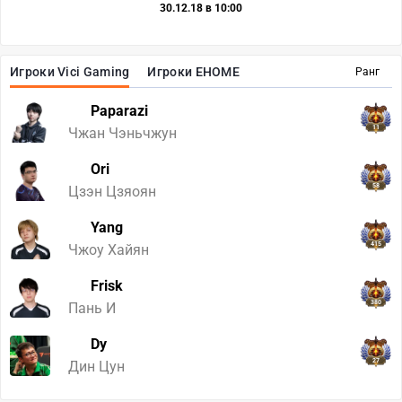
30.12.18 в 10:00
Игроки Vici Gaming
Игроки EHOME
Ранг
Paparazi
11
Чжан Чэньчжун
Ori
58
Цзэн Цзяоян
Yang
415
Чжоу Хайян
Frisk
380
Пань И
Dy
27
Дин Цун