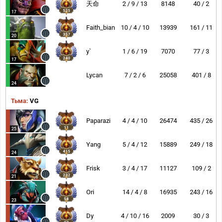
天命
2 / 9 / 13
8148
40 / 2
525
17
Faith_bian
10 / 4 / 10
13939
161 / 11
357
20
y`
1 / 6 / 19
7070
77 / 3
240
17
Lycan
7 / 2 / 6
25058
401 / 8
24
Тьма:
VG
Paparazi
4 / 4 / 10
26474
435 / 26
11
25
Yang
5 / 4 / 12
15889
249 / 18
415
24
Frisk
3 / 4 / 17
11127
109 / 2
232
21
Ori
14 / 4 / 8
16935
243 / 16
58
23
Dy
4 / 10 / 16
2009
30 / 3