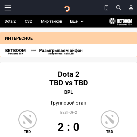
Dota 2
CS2
Мир танков
Еще
ИНТЕРЕСНОЕ
BETBOOM
Разыгрываем айфон
Реклама 18+
за прогнозы на MLBB
Dota 2
TBD vs TBD
DPL
Групповой этап
BEST-OF-2
2
:
0
TBD
TBD