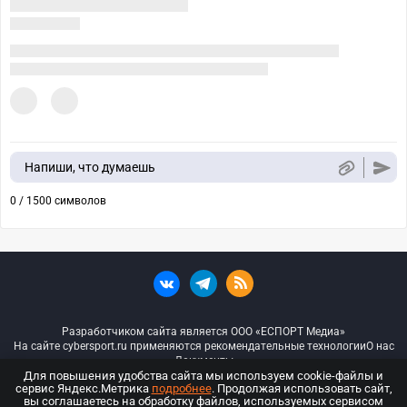
Напиши, что думаешь
0 / 1500 символов
Разработчиком сайта является ООО «ЕСПОРТ Медиа»
На сайте cybersport.ru применяются рекомендательные технологии
О нас
Документы
Для повышения удобства сайта мы используем cookie-файлы и
сервис Яндекс.Метрика
подробнее
. Продолжая использовать сайт,
© ООО «Киберспорт.ру» — Все права защищены
вы соглашаетесь на обработку файлов, используемых сервисом