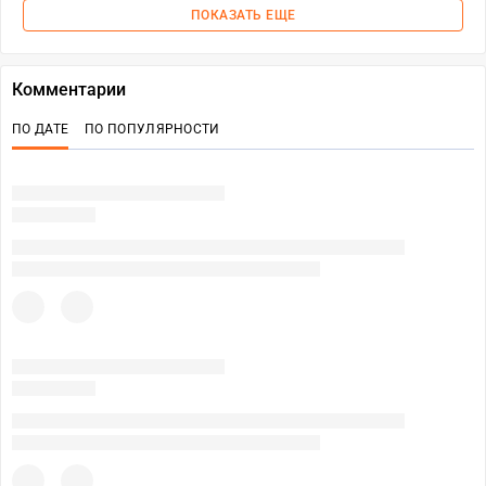
ПОКАЗАТЬ ЕЩЕ
Комментарии
ПО ДАТЕ
ПО ПОПУЛЯРНОСТИ