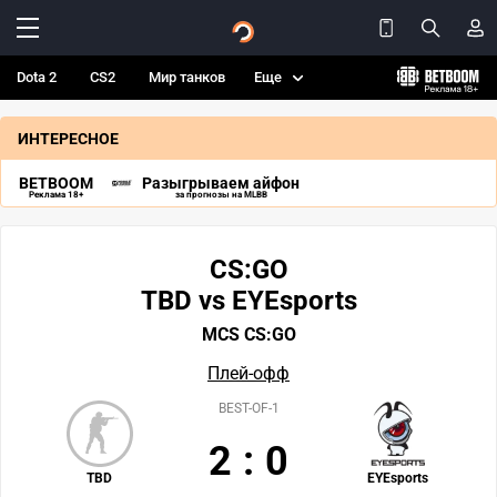
Dota 2
CS2
Мир танков
Еще
ИНТЕРЕСНОЕ
BETBOOM
Разыгрываем айфон
Реклама 18+
за прогнозы на MLBB
CS:GO
TBD vs EYEsports
MCS CS:GO
Плей-офф
BEST-OF-1
2
:
0
TBD
EYEsports