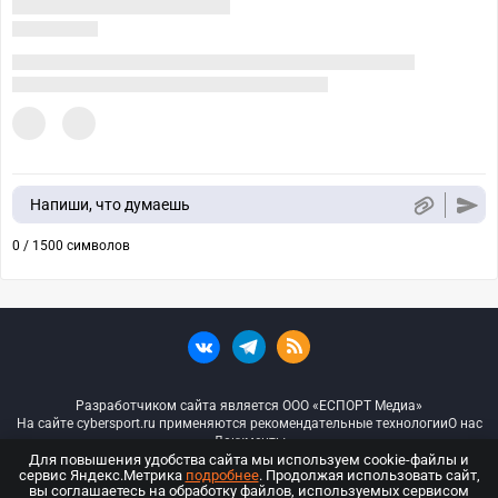
Напиши, что думаешь
0 / 1500 символов
Разработчиком сайта является ООО «ЕСПОРТ Медиа»
На сайте cybersport.ru применяются рекомендательные технологии
О нас
Документы
Для повышения удобства сайта мы используем cookie-файлы и
сервис Яндекс.Метрика
подробнее
. Продолжая использовать сайт,
© ООО «Киберспорт.ру» — Все права защищены
вы соглашаетесь на обработку файлов, используемых сервисом