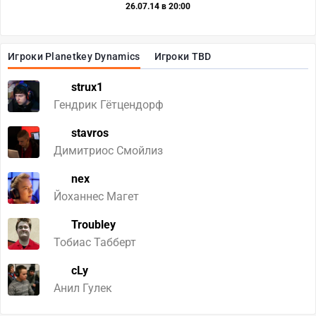
26.07.14 в 20:00
Игроки Planetkey Dynamics
Игроки TBD
strux1
Гендрик Гётцендорф
stavros
Димитриос Смойлиз
nex
Йоханнеc Магет
Troubley
Тобиас Табберт
cLy
Анил Гулек