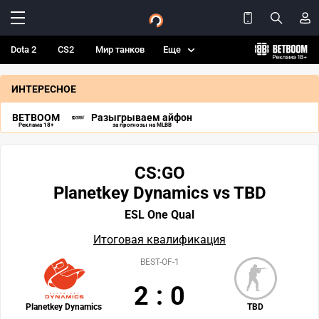
Dota 2
CS2
Мир танков
Еще
ИНТЕРЕСНОЕ
BETBOOM
Разыгрываем айфон
Реклама 18+
за прогнозы на MLBB
CS:GO
Planetkey Dynamics vs TBD
ESL One Qual
Итоговая квалификация
BEST-OF-1
2
:
0
Planetkey Dynamics
TBD