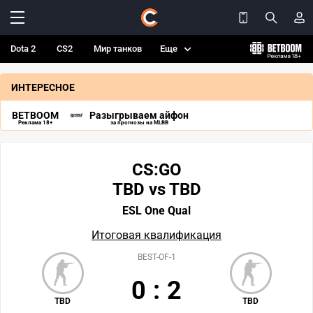
Dota 2
CS2
Мир танков
Еще
ИНТЕРЕСНОЕ
BETBOOM
Разыгрываем айфон
Реклама 18+
за прогнозы на MLBB
CS:GO
TBD vs TBD
ESL One Qual
Итоговая квалификация
BEST-OF-1
0
:
2
TBD
TBD