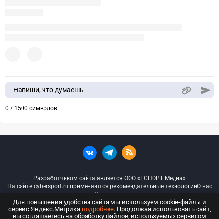
Напиши, что думаешь
0 / 1500 символов
Разработчиком сайта является ООО «ЕСПОРТ Медиа»
На сайте cybersport.ru применяются рекомендательные технологии
О нас
Документы
Для повышения удобства сайта мы используем cookie-файлы и
сервис Яндекс.Метрика
подробнее
. Продолжая использовать сайт,
© ООО «Киберспорт.ру» — Все права защищены
вы соглашаетесь на обработку файлов, используемых сервисом