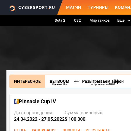
МАТЧИ
ТУРНИРЫ
КОМАН
Dota 2
CS2
Мир танков
Еще
ИНТЕРЕСНОЕ
BETBOOM
Разыгрываем айфон
Реклама 18+
за прогнозы на MLBB
Pinnacle Cup IV
Дата проведения
Сумма призовых
24.04.2022 - 27.05.2022
$ 100 000
СЕТКА
РАСПИСАНИЕ
НОВОСТИ
РЕЗУЛЬТАТЫ