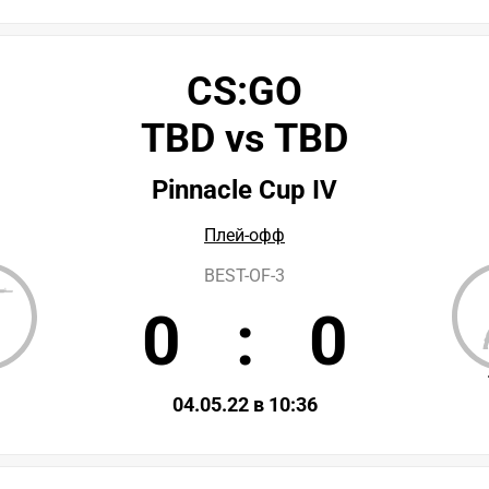
CS:GO
TBD vs TBD
Pinnacle Cup IV
Плей-офф
BEST-OF-3
0
:
0
D
04.05.22 в 10:36