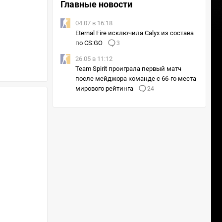
Главные новости
04.07 в 16:18
Eternal Fire исключила Calyx из состава
по CS:GO
3
26.05 в 11:12
Team Spirit проиграла первый матч
после мейджора команде с 66-го места
мирового рейтинга
24