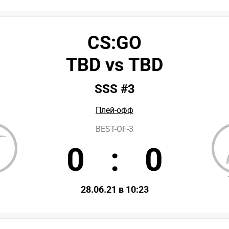
CS:GO
TBD vs TBD
SSS #3
Плей-офф
BEST-OF-3
0
:
0
D
28.06.21 в 10:23