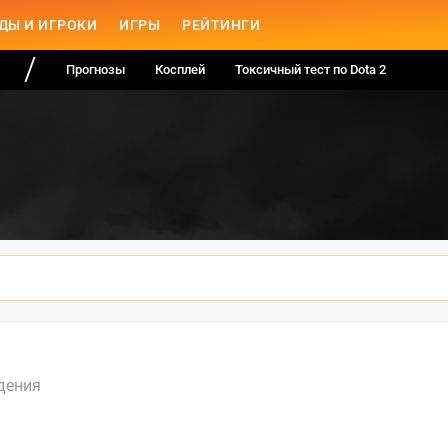
ДЫ И ИГРОКИ
ИГРЫ
РЕЙТИНГИ
Прогнозы
Косплей
Токсичный тест по Dota 2
дения