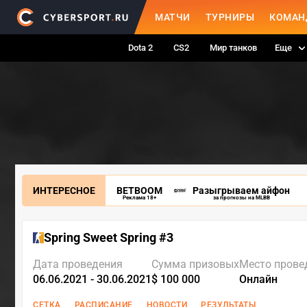
МАТЧИ
ТУРНИРЫ
КОМАН
Dota 2
CS2
Мир танков
Еще
ИНТЕРЕСНОЕ
BETBOOM
Разыгрываем айфон
Реклама 18+
за прогнозы на MLBB
Spring Sweet Spring #3
Дата проведения
Сумма призовых
Место прове
06.06.2021 - 30.06.2021
$ 100 000
Онлайн
СЕТКА
РАСПИСАНИЕ
НОВОСТИ
РЕЗУЛЬТАТЫ