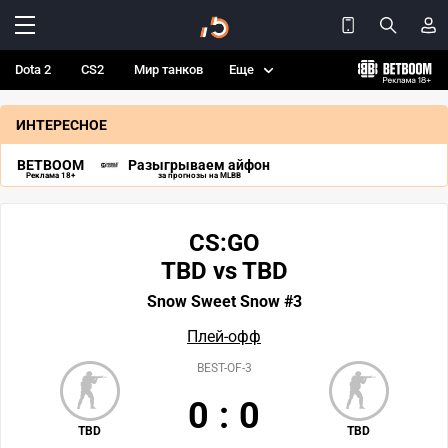
Dota 2
CS2
Мир танков
Еще
ИНТЕРЕСНОЕ
BETBOOM
Разыгрываем айфон
Реклама 18+
за прогнозы на MLBB
CS:GO
TBD vs TBD
Snow Sweet Snow #3
Плей-офф
BEST-OF-3
0
:
0
TBD
TBD