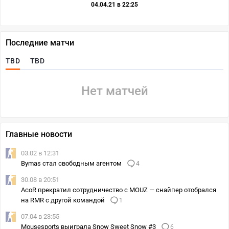
04.04.21 в 22:25
Последние матчи
TBD
TBD
Нет матчей
Главные новости
03.02 в 12:31
Bymas стал свободным агентом
4
30.08 в 20:51
AcoR прекратил сотрудничество с MOUZ — снайпер отобрался
на RMR с другой командой
1
07.04 в 23:55
Mousesports выиграла Snow Sweet Snow #3
6