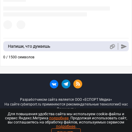
Напиши, что думаешь
0 / 1500 символов
Разработчиком сайта является ООО «ЕСПОРТ Медиа»
На сайте cybersport.ru применяются рекомендательные технологии
О нас
Документы
Для повышения удобства сайта мы используем cookie-файлы и
сервис Яндекс.Метрика
подробнее
. Продолжая использовать сайт,
© ООО «Киберспорт.ру» — Все права защищены
вы соглашаетесь на обработку файлов, используемых сервисом
подробнее
.
18+