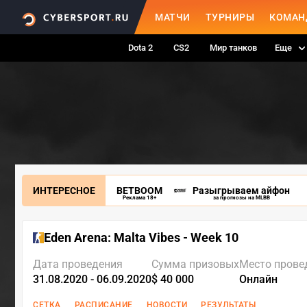
МАТЧИ
ТУРНИРЫ
КОМАН
Dota 2
CS2
Мир танков
Еще
ИНТЕРЕСНОЕ
BETBOOM
Разыгрываем айфон
Реклама 18+
за прогнозы на MLBB
Eden Arena: Malta Vibes - Week 10
Дата проведения
Сумма призовых
Место прове
31.08.2020 - 06.09.2020
$ 40 000
Онлайн
СЕТКА
РАСПИСАНИЕ
НОВОСТИ
РЕЗУЛЬТАТЫ