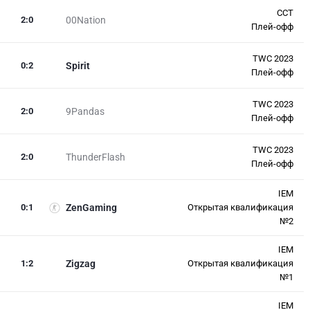
CCT
2
:
0
00Nation
Плей-офф
TWC 2023
0
:
2
Spirit
Плей-офф
TWC 2023
2
:
0
9Pandas
Плей-офф
TWC 2023
2
:
0
ThunderFlash
Плей-офф
IEM
0
:
1
ZenGaming
Открытая квалификация
№2
IEM
1
:
2
Zigzag
Открытая квалификация
№1
IEM