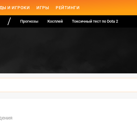
ДЫ И ИГРОКИ
ИГРЫ
РЕЙТИНГИ
Прогнозы
Косплей
Токсичный тест по Dota 2
дения