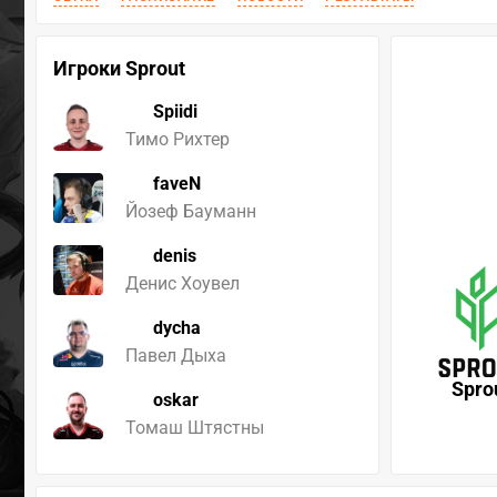
Игроки Sprout
Spiidi
Тимо Рихтер
faveN
Йозеф Бауманн
denis
Денис Хоувел
dycha
Павел Дыха
Spro
oskar
Томаш Штястны