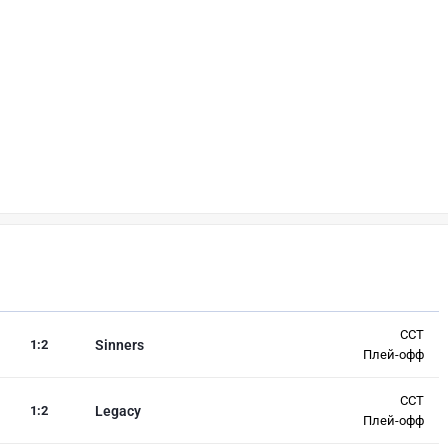
CCT
1
:
2
Sinners
Плей-офф
CCT
1
:
2
Legacy
Плей-офф