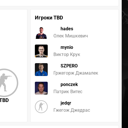
Игроки TBD
hades
Олек Мишкевич
mynio
Виктор Крук
SZPERO
Гржегорж Джамалек
ponczek
Патрик Витес
TBD
jedqr
Гжегож Джедрас