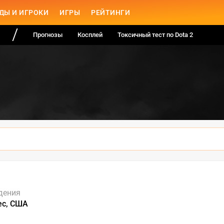
ДЫ И ИГРОКИ
ИГРЫ
РЕЙТИНГИ
Прогнозы
Косплей
Токсичный тест по Dota 2
дения
ес, США