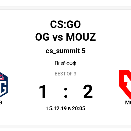
CS:GO
OG vs MOUZ
cs_summit 5
Плей-офф
BEST-OF-3
1
:
2
G
M
15.12.19 в 20:05