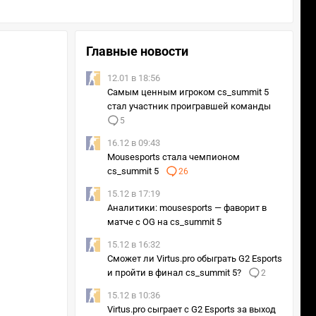
Главные новости
12.01 в 18:56
Самым ценным игроком cs_summit 5
стал участник проигравшей команды
5
16.12 в 09:43
Mousesports стала чемпионом
cs_summit 5
26
15.12 в 17:19
Аналитики: mousesports — фаворит в
матче с OG на cs_summit 5
15.12 в 16:32
Сможет ли Virtus.pro обыграть G2 Esports
и пройти в финал cs_summit 5?
2
15.12 в 10:36
Virtus.pro сыграет с G2 Esports за выход