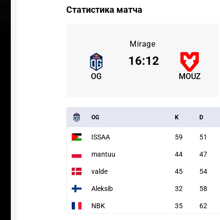
Статистика матча
Mirage
16
:
12
OG
MOUZ
OG
K
D
ISSAA
59
51
mantuu
44
47
valde
45
54
Aleksib
32
58
NBK
35
62