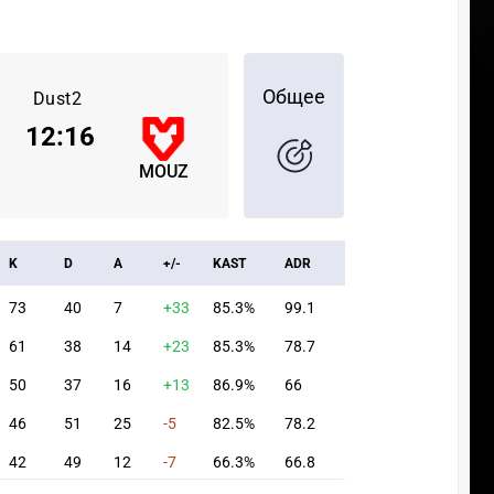
Общее
Dust2
12
:
16
MOUZ
K
D
A
+/-
KAST
ADR
73
40
7
+33
85.3%
99.1
61
38
14
+23
85.3%
78.7
50
37
16
+13
86.9%
66
46
51
25
-5
82.5%
78.2
42
49
12
-7
66.3%
66.8