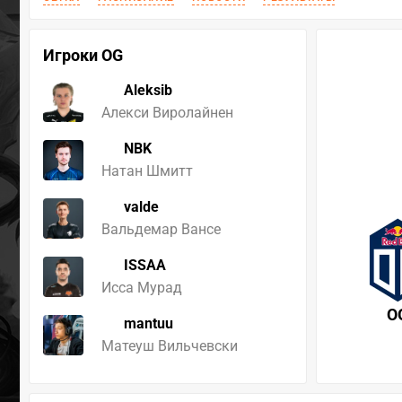
Игроки OG
Aleksib
Алекси Виролайнен
NBK
Натан Шмитт
valde
Вальдемар Вансе
ISSAA
Исса Мурад
O
mantuu
Матеуш Вильчевски