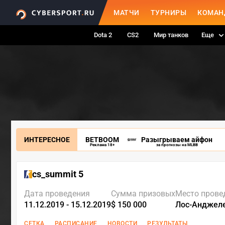
МАТЧИ
ТУРНИРЫ
КОМАН
Dota 2
CS2
Мир танков
Еще
ИНТЕРЕСНОЕ
BETBOOM
Разыгрываем айфон
Реклама 18+
за прогнозы на MLBB
cs_summit 5
Дата проведения
Сумма призовых
Место прове
11.12.2019 - 15.12.2019
$ 150 000
Лос-Анджел
СЕТКА
РАСПИСАНИЕ
НОВОСТИ
РЕЗУЛЬТАТЫ