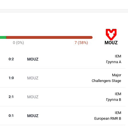
MOUZ
0 (0%)
7 (58%)
IEM
0
:
2
MOUZ
Группа A
Major
1
:
0
MOUZ
Challengers Stage
IEM
2
:
1
MOUZ
Группа B
IEM
0
:
1
MOUZ
European RMR B