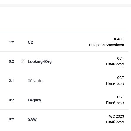
BLAST
1
:
2
G2
European Showdown
CCT
0
:
2
Looking4Org
Плей-офф
CCT
2
:
1
00Nation
Плей-офф
CCT
0
:
2
Legacy
Плей-офф
TWC 2023
0
:
2
SAW
Плей-офф