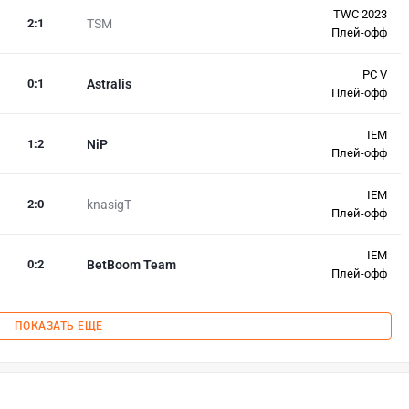
TWC 2023
2
:
1
TSM
Плей-офф
PC V
0
:
1
Astralis
Плей-офф
IEM
1
:
2
NiP
Плей-офф
IEM
2
:
0
knasigT
Плей-офф
IEM
0
:
2
BetBoom Team
Плей-офф
ПОКАЗАТЬ ЕЩЕ