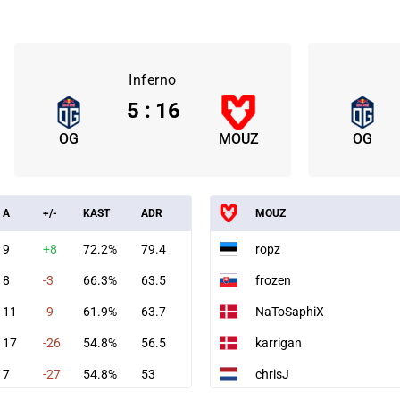
Inferno
5
:
16
OG
MOUZ
OG
A
+/-
KAST
ADR
MOUZ
9
+8
72.2%
79.4
ropz
8
-3
66.3%
63.5
frozen
11
-9
61.9%
63.7
NaToSaphiX
17
-26
54.8%
56.5
karrigan
7
-27
54.8%
53
chrisJ