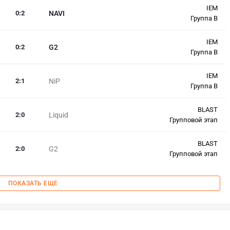
IEM
0
:
2
NAVI
Группа B
IEM
0
:
2
G2
Группа B
IEM
2
:
1
NiP
Группа B
BLAST
2
:
0
Liquid
Групповой этап
BLAST
2
:
0
G2
Групповой этап
ПОКАЗАТЬ ЕЩЕ