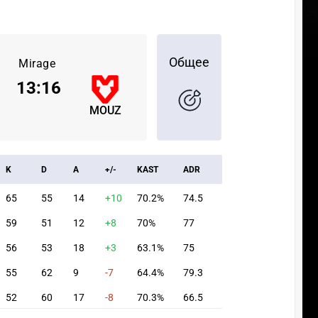
Общее
Mirage
13
:
16
MOUZ
K
D
A
+/-
KAST
ADR
65
55
14
+10
70.2%
74.5
59
51
12
+8
70%
77
56
53
18
+3
63.1%
75
55
62
9
-7
64.4%
79.3
52
60
17
-8
70.3%
66.5