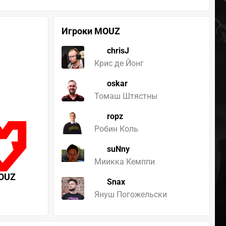
Игроки MOUZ
chrisJ
Крис де Йонг
oskar
Томаш Штястны
ropz
Робин Коль
suNny
Миикка Кемппи
OUZ
Snax
Януш Погожельски