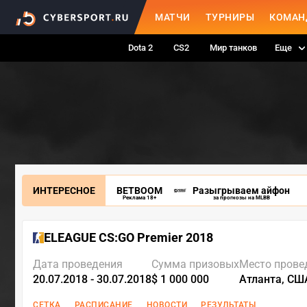
МАТЧИ
ТУРНИРЫ
КОМАН
Dota 2
CS2
Мир танков
Еще
ИНТЕРЕСНОЕ
BETBOOM
Разыгрываем айфон
Реклама 18+
за прогнозы на MLBB
ELEAGUE CS:GO Premier 2018
Дата проведения
Сумма призовых
Место прове
20.07.2018 - 30.07.2018
$ 1 000 000
Атланта, СШ
СЕТКА
РАСПИСАНИЕ
НОВОСТИ
РЕЗУЛЬТАТЫ