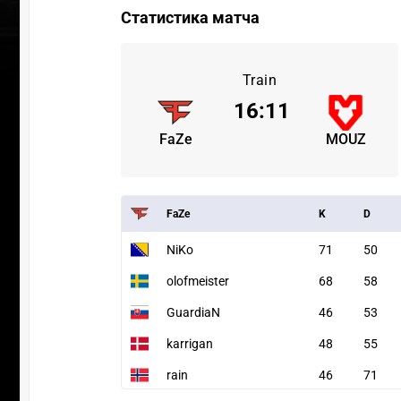
Статистика матча
Train
16
:
11
FaZe
MOUZ
FaZe
K
D
NiKo
71
50
olofmeister
68
58
GuardiaN
46
53
karrigan
48
55
rain
46
71