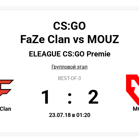
CS:GO
FaZe Clan vs MOUZ
ELEAGUE CS:GO Premie
Групповой этап
BEST-OF-3
1
:
2
Clan
M
23.07.18 в 01:20