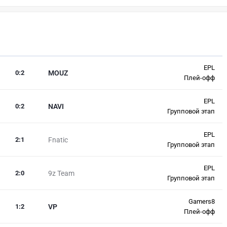
EPL
0
:
2
MOUZ
Плей-офф
EPL
0
:
2
NAVI
Групповой этап
EPL
2
:
1
Fnatic
Групповой этап
EPL
2
:
0
9z Team
Групповой этап
Gamers8
1
:
2
VP
Плей-офф