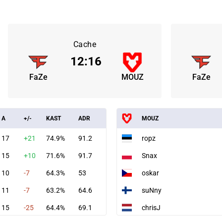
Cache
12
:
16
FaZe
MOUZ
FaZe
A
+/-
KAST
ADR
MOUZ
17
+21
74.9%
91.2
ropz
15
+10
71.6%
91.7
Snax
10
-7
64.3%
53
oskar
11
-7
63.2%
64.6
suNny
15
-25
64.4%
69.1
chrisJ