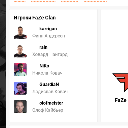
Игроки FaZe Clan
karrigan
Финн Андерсен
rain
Ховард Найгард
NiKo
Никола Ковач
GuardiaN
Ладислав Ковач
FaZe 
olofmeister
Олоф Кайбьер