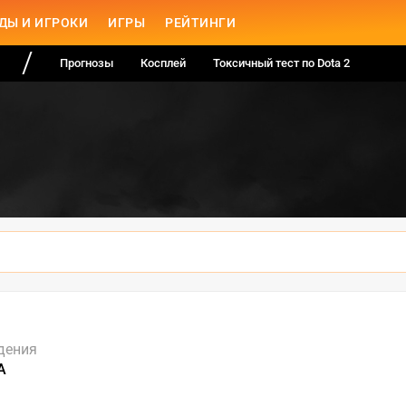
ДЫ И ИГРОКИ
ИГРЫ
РЕЙТИНГИ
Прогнозы
Косплей
Токсичный тест по Dota 2
дения
А