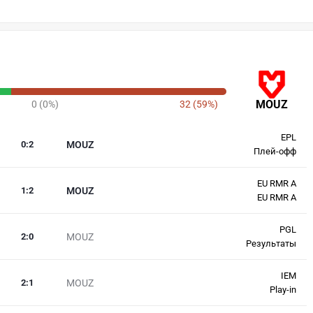
MOUZ
0 (0%)
32 (59%)
EPL
0
:
2
MOUZ
Плей-офф
EU RMR A
1
:
2
MOUZ
EU RMR A
PGL
2
:
0
MOUZ
Результаты
IEM
2
:
1
MOUZ
Play-in