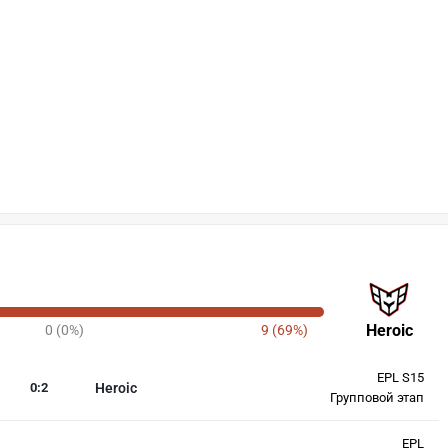
Heroic
0 (0%)
9 (69%)
EPL S15
0
:
2
Heroic
Групповой этап
EPL