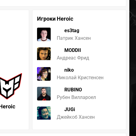
Игроки Heroic
es3tag
Патрик Хансен
MODDII
Андреас Фрид
niko
Николай Кристенсен
RUBINO
Рубен Виллароел
Heroic
JUGi
Джейкоб Хансен