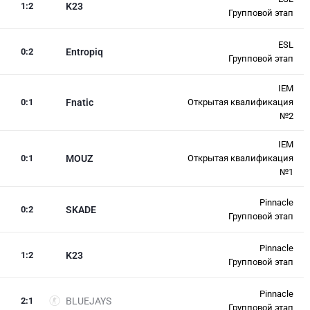
1
:
2
K23
Групповой этап
ESL
0
:
2
Entropiq
Групповой этап
IEM
0
:
1
Fnatic
Открытая квалификация
№2
IEM
0
:
1
MOUZ
Открытая квалификация
№1
Pinnacle
0
:
2
SKADE
Групповой этап
Pinnacle
1
:
2
K23
Групповой этап
Pinnacle
2
:
1
BLUEJAYS
Групповой этап