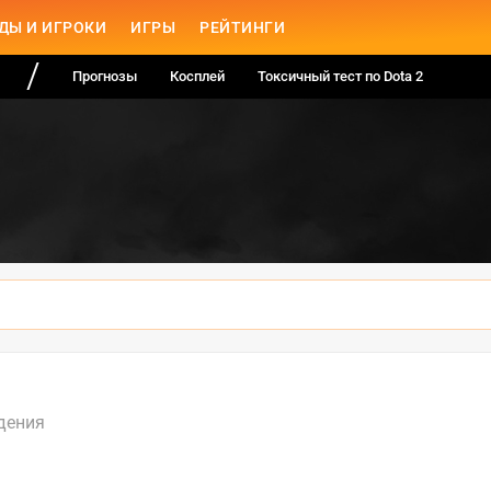
ДЫ И ИГРОКИ
ИГРЫ
РЕЙТИНГИ
Прогнозы
Косплей
Токсичный тест по Dota 2
дения