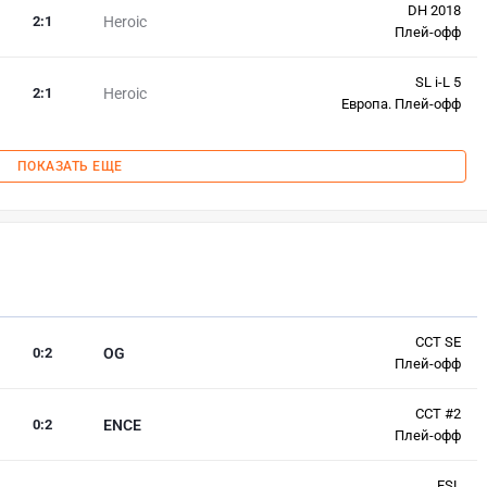
DH 2018
2
:
1
Heroic
Плей-офф
SL i-L 5
2
:
1
Heroic
Европа. Плей-офф
ПОКАЗАТЬ ЕЩЕ
CCT SE
0
:
2
OG
Плей-офф
CCT #2
0
:
2
ENCE
Плей-офф
ESL