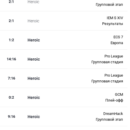
2
:
1
Heroic
Групповой этап
IEM S XIV
2
:
1
Heroic
Результаты
ECS 7
1
:
2
Heroic
Европа
Pro League
14
:
16
Heroic
Групповая стадия
Pro League
7
:
16
Heroic
Групповая стадия
GCM
0
:
2
Heroic
Плей-офф
DreamHack
9
:
16
Heroic
Групповой этап