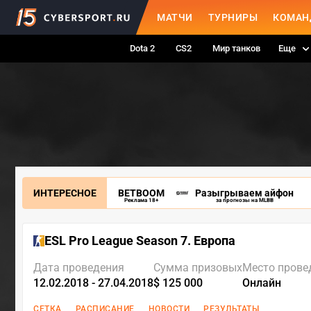
МАТЧИ
ТУРНИРЫ
КОМАН
Dota 2
CS2
Мир танков
Еще
ИНТЕРЕСНОЕ
BETBOOM
Разыгрываем айфон
Реклама 18+
за прогнозы на MLBB
ESL Pro League Season 7. Европа
Дата проведения
Сумма призовых
Место прове
12.02.2018 - 27.04.2018
$ 125 000
Онлайн
СЕТКА
РАСПИСАНИЕ
НОВОСТИ
РЕЗУЛЬТАТЫ