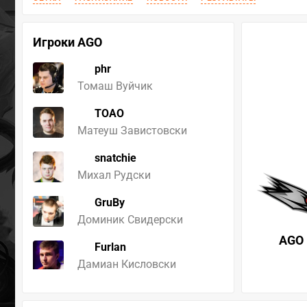
Игроки AGO
phr
Томаш Вуйчик
TOAO
Матеуш Завистовски
snatchie
Михал Рудски
GruBy
Доминик Свидерски
AGO
Furlan
Дамиан Кисловски