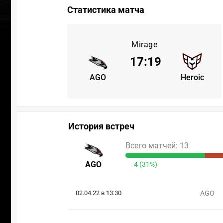
Статистика матча
Mirage
17
:
19
AGO
Heroic
История встреч
Всего матчей: 13
AGO
4 (31%)
02.04.22 в 13:30
AGO