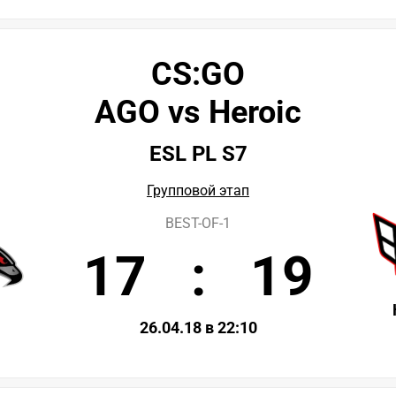
CS:GO
AGO vs Heroic
ESL PL S7
Групповой этап
BEST-OF-1
17
:
19
26.04.18 в 22:10