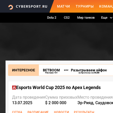
МАТЧИ
ТУРНИРЫ
КОМАН
Dota 2
CS2
Мир танков
Еще
ИНТЕРЕСНОЕ
BETBOOM
Разыгрываем айфон
Реклама 18+
за прогнозы на MLBB
Esports World Cup 2025 по Apex Legends
Дата проведения
Сумма призовых
Место проведения
13.07.2025
$ 2 000 000
Эр-Рияд, Саудовс
СЕТКА
РАСПИСАНИЕ
НОВОСТИ
РЕЗУЛЬТАТЫ