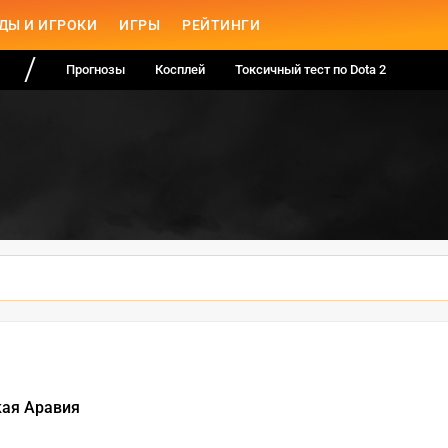
ДЫ И ИГРОКИ
ИГРЫ
РЕЙТИНГИ
Прогнозы
Косплей
Токсичный тест по Dota 2
кая Аравия