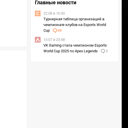
Главные новости
22.08 в 16:30
Турнирная таблица организаций в
чемпионате клубов на Esports World
Cup
49
13.07 в 23:48
VK Gaming стала чемпионом Esports
World Cup 2025 по Apex Legends
3