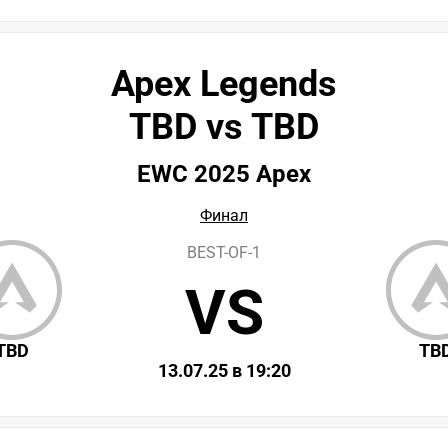
Apex Legends
TBD vs TBD
EWC 2025 Apex
Финал
BEST-OF-1
VS
TBD
TB
13.07.25 в 19:20