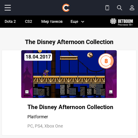
Dota 2
CS2
Мир танков
Еще
The Disney Afternoon Collection
18.04.2017
8
The Disney Afternoon Collection
Platformer
PC, PS4, Xbox One