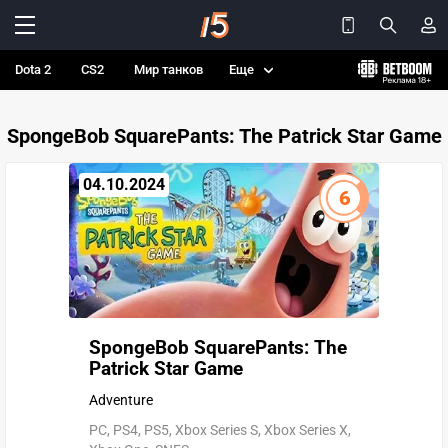
Dota 2
CS2
Мир танков
Еще
SpongeBob SquarePants: The Patrick Star Game
04.10.2024
6
SpongeBob SquarePants: The
Patrick Star Game
Adventure
PC, PS4, PS5, Xbox Series S, Xbox Series X,