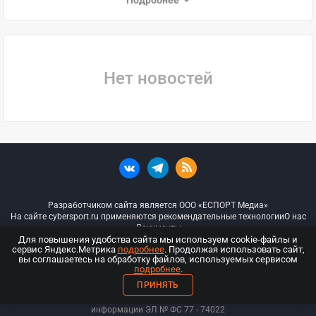
Подробнее
Нет новостей
Разработчиком сайта является ООО «ЕСПОРТ Медиа»
На сайте cybersport.ru применяются рекомендательные технологии
О нас
Документы
Для повышения удобства сайта мы используем cookie-файлы и
сервис Яндекс.Метрика
подробнее
. Продолжая использовать сайт,
© ООО «Киберспорт.ру» — Все права защищены
вы соглашаетесь на обработку файлов, используемых сервисом
подробнее
.
18+
ПРИНЯТЬ
ООО «Киберспорт.ру». Свидетельство о регистрации средств массовой
информации ЭЛ № ФС 77 - 74
022