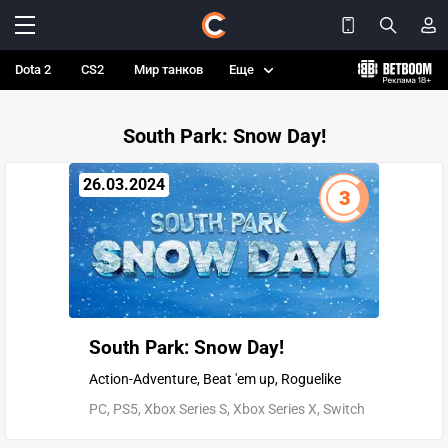
Dota 2
CS2
Мир танков
Еще
South Park: Snow Day!
26.03.2024
3
South Park: Snow Day!
Action-Adventure, Beat 'em up, Roguelike
PC, PS5, Xbox Series S, Xbox Series X, Switch