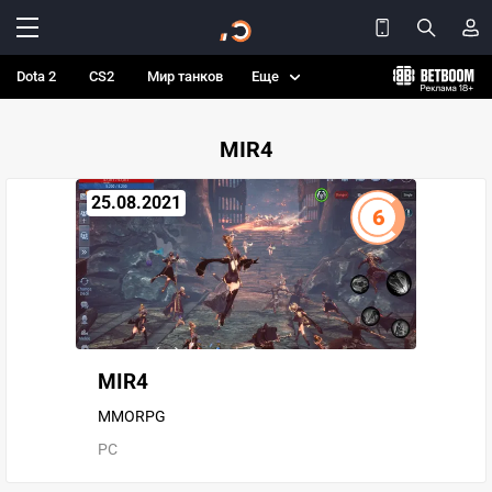
Dota 2
CS2
Мир танков
Еще
MIR4
25.08.2021
6
MIR4
MMORPG
PC