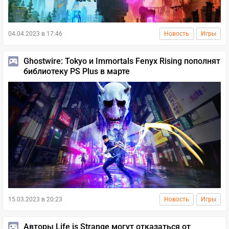
04.04.2023 в 17:46
Новость
Игры
Ghostwire: Tokyo и Immortals Fenyx Rising пополнят
библиотеку PS Plus в марте
15.03.2023 в 20:23
Новость
Игры
Авторы Life is Strange могут отказаться от