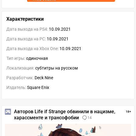
Характеристики
Дата выхода на PS4:
10.09.2021
Дата выхода на PC:
10.09.2021
Дата выхода на Xbox One:
10.09.2021
Тип игры:
одиночная
Локализация:
субтитры на русском
Разработчик:
Deck Nine
Издатель:
Square Enix
Авторов Life if Strange обвинили в нацизме,
18+
харассменте и трансофобии
14