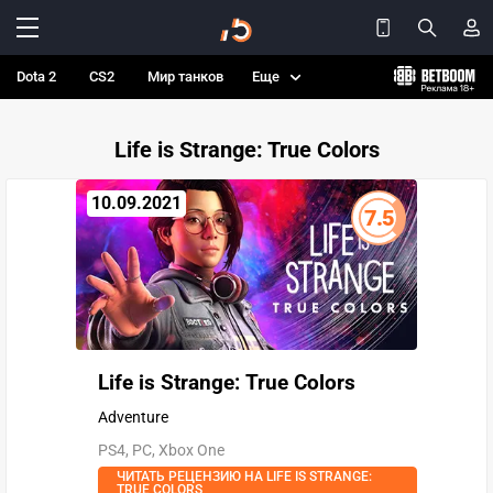
Dota 2
CS2
Мир танков
Еще
Life is Strange: True Colors
10.09.2021
7.5
Life is Strange: True Colors
Adventure
PS4, PC, Xbox One
ЧИТАТЬ РЕЦЕНЗИЮ НА LIFE IS STRANGE:
TRUE COLORS