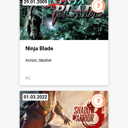
29.01.2009
7
Ninja Blade
Action, Slasher
PC
01.03.2022
7