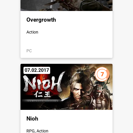
Overgrowth
Action
PC
07.02.2017
7
Nioh
RPG, Action