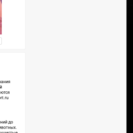
вания
й
аются
rt.ru
ний до
ивотных.
пушистые