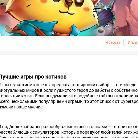
Новость
Игры
Лучшие игры про котиков
Игры с участием кошечек предлагают широкий выбор — от исследо
виртуальных миров в роли пушистого героя до заботы о собственно
коллекции котят. Если вы думали, что подобные тайтлы ограничив
всего несколькими популярными играми, то этот список от Cyberspo
изменит ваше мнение.
В подборке собраны разнообразные игры с кошками — от приключе
расслабляющих симуляторов, которые порадуют любителей этих ж
Приготовьтесь к новым виртуальным приключениям, где вас ждут 