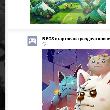
В EGS стартовала раздача кооп
2