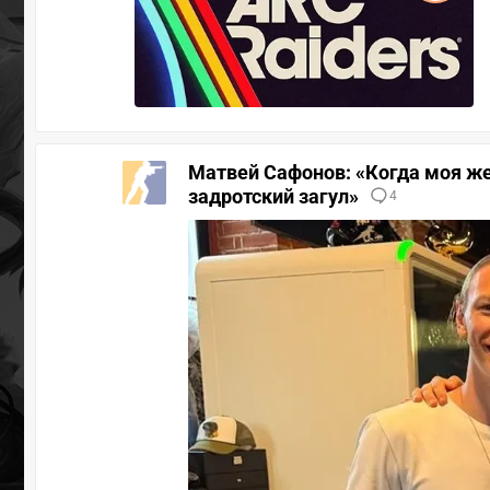
Матвей Сафонов: «Когда моя же
задротский загул»
4