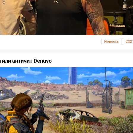
Новость
CS2
тили античит Denuvo