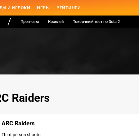
ДЫ И ИГРОКИ
ИГРЫ
РЕЙТИНГИ
Прогнозы
Косплей
Токсичный тест по Dota 2
C Raiders
ARC Raiders
Third-person shooter