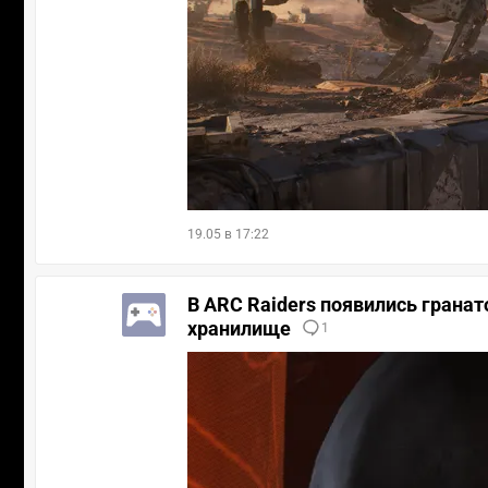
19.05 в 17:22
В ARC Raiders появились грана
хранилище
1