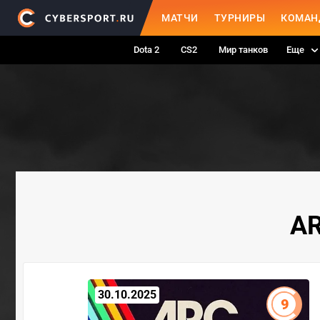
МАТЧИ
ТУРНИРЫ
КОМАН
Dota 2
CS2
Мир танков
Еще
AR
30.10.2025
9