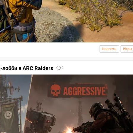
Новость
Игры
-лобби в ARC Raiders
2