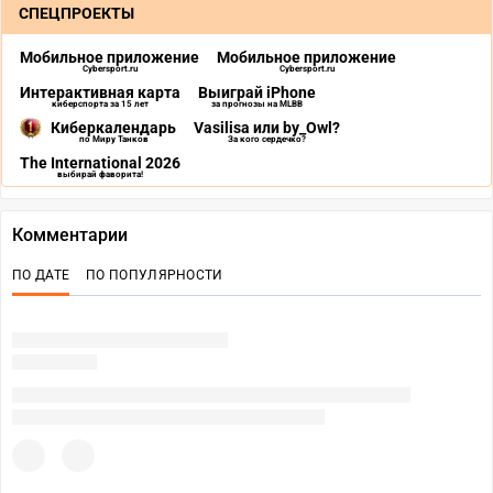
СПЕЦПРОЕКТЫ
Мобильное приложение
Мобильное приложение
Cybersport.ru
Cybersport.ru
Интерактивная карта
Выиграй iPhone
киберспорта за 15 лет
за прогнозы на MLBB
Киберкалендарь
Vasilisa или by_Owl?
по Миру Танков
За кого сердечко?
The International 2026
выбирай фаворита!
Комментарии
ПО ДАТЕ
ПО ПОПУЛЯРНОСТИ