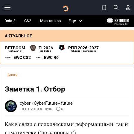
Dota 2
CS2
Мир танков
Еще
АКТУАЛЬНОЕ
BETBOOM
TI 2026
РПЛ 2026-2027
Реклама 18+
по Dota 2
таблица и расписание
EWC CS2
EWC R6
Блоги
Заметка 1. Отбор
cyber «CyberFuture» future
18.01.2019 в 10:36
6
Как в связи с психическими деформациями, так и
соматически ("по здоровью").