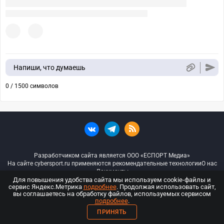
Напиши, что думаешь
0 / 1500 символов
Разработчиком сайта является ООО «ЕСПОРТ Медиа»
На сайте cybersport.ru применяются рекомендательные технологии
О нас
Документы
Для повышения удобства сайта мы используем cookie-файлы и
сервис Яндекс.Метрика
подробнее
. Продолжая использовать сайт,
© ООО «Киберспорт.ру» — Все права защищены
вы соглашаетесь на обработку файлов, используемых сервисом
подробнее
.
18+
ПРИНЯТЬ
ООО «Киберспорт.ру». Свидетельство о регистрации средств массовой