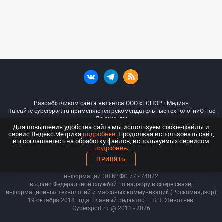
Разработчиком сайта является ООО «ЕСПОРТ Медиа»
На сайте cybersport.ru применяются рекомендательные технологии
О нас
Документы
Для повышения удобства сайта мы используем cookie-файлы и
сервис Яндекс.Метрика
подробнее
. Продолжая использовать сайт,
© ООО «Киберспорт.ру» — Все права защищены
вы соглашаетесь на обработку файлов, используемых сервисом
подробнее
.
18+
ПРИНЯТЬ
ООО «Киберспорт.ру». Свидетельство о регистрации средств массовой
информации ЭЛ № ФС 77 - 74
022
выдано Федеральной службой по надзору в сфере связи,
информационных технологий и массовых коммуникаций (Роскомнадзор)
19 октября 2018 года. Главный редактор — В.Н. Животнев.
Cybersport.ru
@ 2011 - 2026