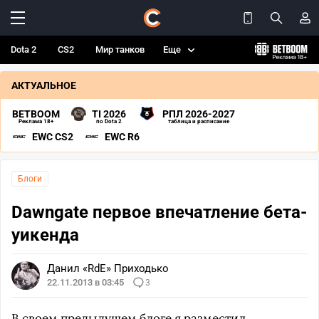
Dota 2
CS2
Мир танков
Еще
АКТУАЛЬНОЕ
BETBOOM
TI 2026
РПЛ 2026-2027
Реклама 18+
по Dota 2
таблица и расписание
EWC CS2
EWC R6
Блоги
Dawngate первое впечатление бета-
уикенда
Данил «RdE» Приходько
22.11.2013 в 03:45
3
В своем предыдущем блоге я разместил