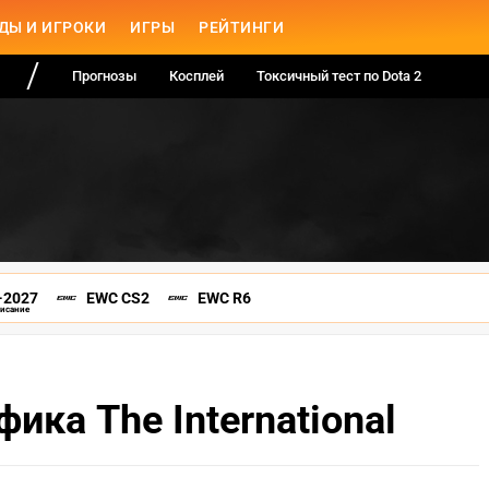
ДЫ И ИГРОКИ
ИГРЫ
РЕЙТИНГИ
Прогнозы
Косплей
Токсичный тест по Dota 2
-2027
EWC CS2
EWC R6
писание
ика The International