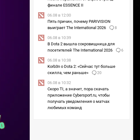
финале ESSENCE II
06.08 в 12:00
Пять причин, почему PARIVISION
выиграет The International 2026
8
06.08 в 10:39
В Dota 2 вышла сокровищница для
посетителей The International 2026
6
06.08 в 10:38
Korb3n о Dota 2: «Сейчас тут больше
скилла, чем раньше»
20
06.08 в 10:32
Скоро TI, а значит, пора скачать
приложение Cybersport.ru, чтобы
получать уведомления о матчах
любимых команд