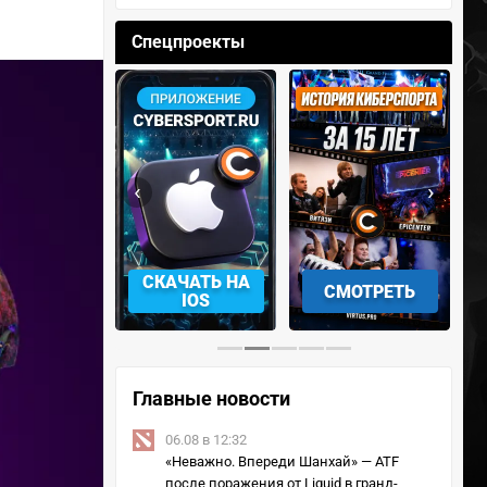
Спецпроекты
‹
›
АЧАТЬ НА
СМОТРЕТЬ
УЧАСТВОВАТЬ
IOS
Главные новости
06.08 в 12:32
«Неважно. Впереди Шанхай» — ATF
после поражения от Liquid в гранд-