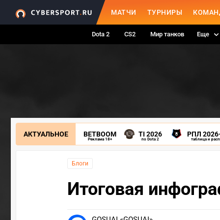
МАТЧИ
ТУРНИРЫ
КОМАН
Dota 2
CS2
Мир танков
Еще
АКТУАЛЬНОЕ
BETBOOM
TI 2026
РПЛ 2026
Реклама 18+
по Dota 2
таблица и рас
Блоги
Итоговая инфограф
GOSUAI «GOSUAI»