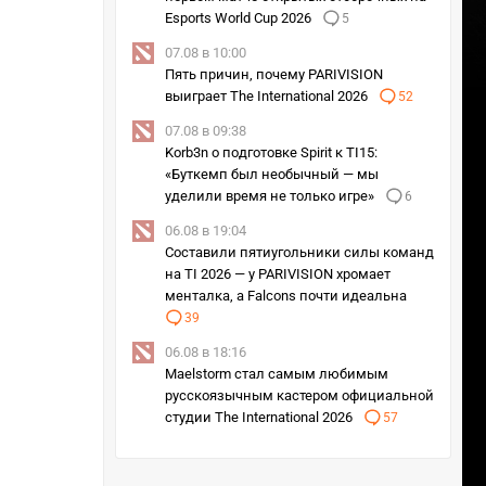
Esports World Cup 2026
5
07.08 в 10:00
Пять причин, почему PARIVISION
выиграет The International 2026
52
07.08 в 09:38
Korb3n о подготовке Spirit к TI15:
«Буткемп был необычный — мы
уделили время не только игре»
6
06.08 в 19:04
Составили пятиугольники силы команд
на TI 2026 — у PARIVISION хромает
менталка, а Falcons почти идеальна
39
06.08 в 18:16
Maelstorm стал самым любимым
русскоязычным кастером официальной
студии The International 2026
57