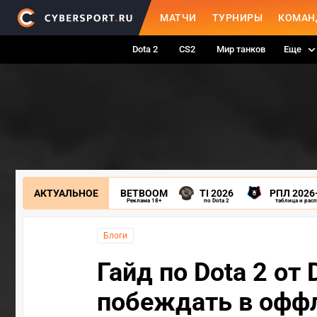
МАТЧИ
ТУРНИРЫ
КОМАН
Dota 2
CS2
Мир танков
Еще
АКТУАЛЬНОЕ
BETBOOM
TI 2026
РПЛ 2026
Реклама 18+
по Dota 2
таблица и рас
Блоги
Гайд по Dota 2 от
побеждать в офф