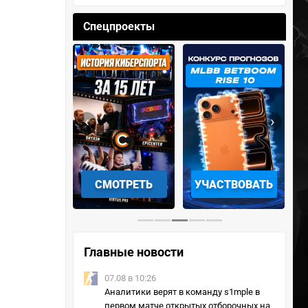
Спецпроекты
‹
›
АЧАТЬ НА
СМОТРЕТЬ
УЧАСТВОВАТЬ
IOS
Главные новости
07.08 в 10:26
Аналитики верят в команду s1mple в
первом матче открытых отборочных на