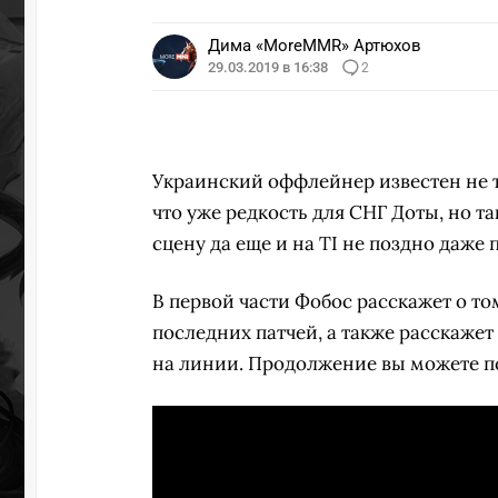
Дима «MoreMMR» Артюхов
29.03.2019 в 16:38
2
Украинский оффлейнер известен не т
что уже редкость для СНГ Доты, но т
сцену да еще и на TI не поздно даже
УЧАСТВ
В первой части Фобос расскажет о т
последних патчей, а также расскажет
на линии. Продолжение вы можете 