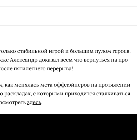
олько стабильной игрой и большим пулом героев,
акже Александр доказал всем что вернуться на про
 после пятилетнего перерыва!
СКАЧАТЬ НА
СК
ОВАТЬ
ЗАБРАТЬ
ом, как менялась мета оффлэйнеров на протяжении
ANDROID
 о раскладах, с которыми приходится сталкиваться
посмотреть
здесь
.