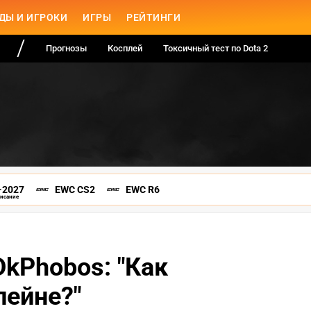
ДЫ И ИГРОКИ
ИГРЫ
РЕЙТИНГИ
Прогнозы
Косплей
Токсичный тест по Dota 2
-2027
EWC CS2
EWC R6
писание
 DkPhobos: "Как
лейне?"