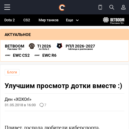
Dota 2
CS2
Мир танков
Еще
АКТУАЛЬНОЕ
BETBOOM
TI 2026
РПЛ 2026-2027
Реклама 18+
по Dota 2
таблица и расписание
EWC CS2
EWC R6
Блоги
Улучшим просмотр дотки вместе :)
Ден «XOXOrl»
31.05.2018 в 16:00
7
Привет, господа любители киберспорта.