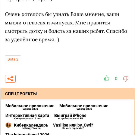
Очень хотелось бы узнать Ваше мнение, ваши
мысли о плюсах и минусах. Мне нравится
смотреть дотку и болеть за наших ребят. Спасибо
за уделённое время. :)
Dota 2
0
СПЕЦПРОЕКТЫ
Мобильное приложение
Мобильное приложение
Cybersport.ru
Cybersport.ru
Интерактивная карта
Выиграй iPhone
киберспорта за 15 лет
за прогнозы на MLBB
Киберкалендарь
Vasilisa или by_Owl?
по Миру Танков
За кого сердечко?
The International 2026