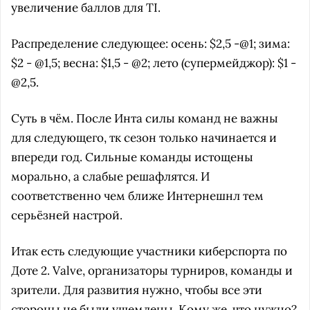
увеличение баллов для TI.
Распределение следующее: осень: $2,5 -@1; зима:
$2 - @1,5; весна: $1,5 - @2; лето (супермейджор): $1 -
@2,5.
Суть в чём. После Инта силы команд не важны
для следующего, тк сезон только начинается и
впереди год. Сильные команды истощены
морально, а слабые решафлятся. И
соответственно чем ближе Интернешнл тем
серьёзней настрой.
Итак есть следующие участники киберспорта по
Доте 2. Valve, организаторы турниров, команды и
зрители. Для развития нужно, чтобы все эти
стороны не были ущемлены. Кому же, что нужно?