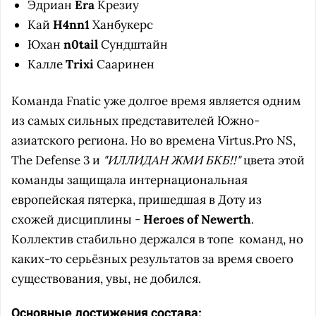
Эдриан
Era
Крезиу
Кай
H4nn1
Ханбукерс
Юхан
n0tail
Сундштайн
Калле
Trixi
Сааринен
Команда Fnatic уже долгое время является одним
из самых сильных представителей Южно-
азиатского региона. Но во времена Virtus.Pro NS,
The Defense 3 и
"ИЛЛИДАН ЖМИ БКБ!!"
цвета этой
команды защищала интернациональная
европейская пятерка, пришедшая в Доту из
схожей дисциплины -
Heroes of Newerth
.
Коллектив стабильно держался в топе команд, но
каких-то серьёзных результатов за время своего
существования, увы, не добился.
Основные достижения состава: