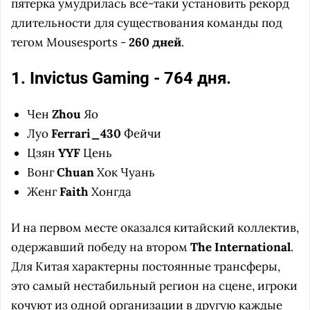
пятерка умудрилась все-таки установить рекорд
длительности для существования команды под
тегом Mousesports -
260 дней
.
1. Invictus Gaming - 764 дня.
Чен
Zhou
Яо
Луо
Ferrari_430
Фейчи
Цзян
YYF
Цень
Вонг
Chuan
Хок Чуань
Женг
Faith
Хонгда
И на первом месте оказался китайский коллектив,
одержавший победу на втором
The International
.
Для Китая характерны постоянные трансферы,
это самый нестабильный регион на сцене, игроки
кочуют из одной организации в другую каждые