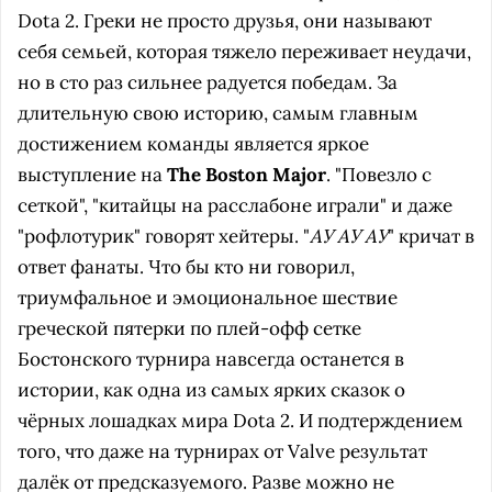
Dota 2. Греки не просто друзья, они называют
себя семьей, которая тяжело переживает неудачи,
но в сто раз сильнее радуется победам. За
длительную свою историю, самым главным
достижением команды является яркое
выступление на
The Boston Major
. "Повезло с
сеткой", "китайцы на расслабоне играли" и даже
"рофлотурик" говорят хейтеры. "
АУ АУ АУ
" кричат в
ответ фанаты. Что бы кто ни говорил,
триумфальное и эмоциональное шествие
греческой пятерки по плей-офф сетке
Бостонского турнира навсегда останется в
истории, как одна из самых ярких сказок о
чёрных лошадках мира Dota 2. И подтерждением
того, что даже на турнирах от Valve результат
далёк от предсказуемого. Разве можно не