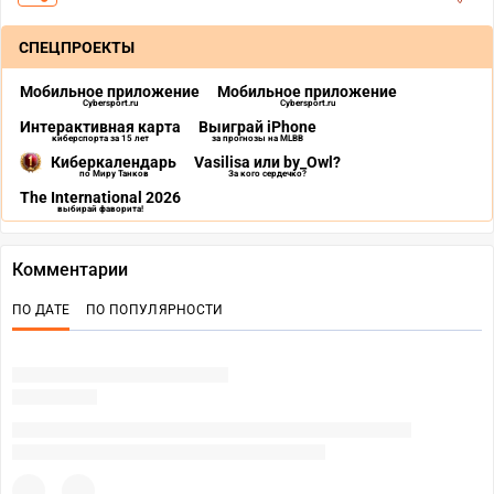
СПЕЦПРОЕКТЫ
Мобильное приложение
Мобильное приложение
Cybersport.ru
Cybersport.ru
Интерактивная карта
Выиграй iPhone
киберспорта за 15 лет
за прогнозы на MLBB
Киберкалендарь
Vasilisa или by_Owl?
по Миру Танков
За кого сердечко?
The International 2026
выбирай фаворита!
Комментарии
ПО ДАТЕ
ПО ПОПУЛЯРНОСТИ