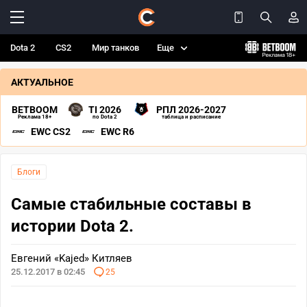
Dota 2
CS2
Мир танков
Еще
АКТУАЛЬНОЕ
BETBOOM
TI 2026
РПЛ 2026-2027
Реклама 18+
по Dota 2
таблица и расписание
EWC CS2
EWC R6
Блоги
Самые стабильные составы в
истории Dota 2.
Евгений «Kajed» Китляев
25.12.2017 в 02:45
25