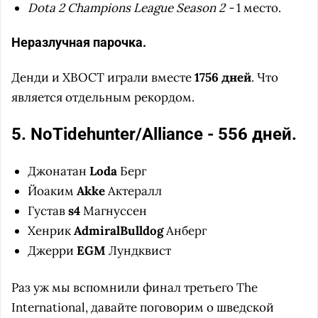
Dota 2 Champions League Season 2 -
1 место.
Неразлучная парочка.
Денди и ХВОСТ играли вместе
1756 дней
. Что
является отдельным рекордом.
5. NoTidehunter/Alliance - 556 дней.
Джонатан
Loda
Берг
Йоаким
Akke
Актералл
Густав
s4
Магнуссен
Хенрик
AdmiralBulldog
Анберг
Джерри
EGM
Лундквист
Раз уж мы вспомнили финал третьего The
International, давайте поговорим о шведской