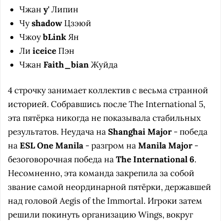
Чжан
y'
Липин
Чу
shadow
Цзэюй
Чжоу
bLink
Ян
Ли
iceice
Пэн
Чжан
Faith_bian
Жуйда
4 строчку занимает коллектив с весьма странной
историей. Собравшись после The International 5,
эта пятёрка никогда не показывала стабильных
результатов. Неудача на
Shanghai Major
- победа
на
ESL One Manila
- разгром на
Manila Major
-
безоговорочная победа на
The International 6
.
Несомненно, эта команда закрепила за собой
звание самой неординарной пятёрки, державшей
над головой Aegis of the Immortal. Игроки затем
решили покинуть организацию Wings, вокруг