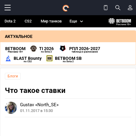
Dota 2
CS2
Мир танков
Еще
АКТУАЛЬНОЕ
BETBOOM
TI 2026
РПЛ 2026-2027
Реклама 18+
по Dota 2
таблица и расписание
BLAST Bounty
BETBOOM SB
по CS2
по Dota 2
Блоги
Что такое ставки
Gustav «North_SE»
01.11.2017 в 15:30